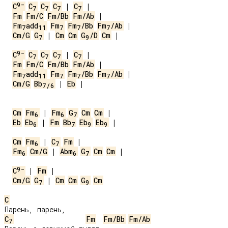
9-
C
C
C
C
 | 
C
7
7
7
7
Fm
Fm/C
Fm/Bb
Fm/Ab
Fm
add
Fm
Fm
/Bb
Fm
/Ab
7
11
7
7
7
Cm/G
G
 | 
Cm
Cm
G
/D
Cm
 |

7
9
9-
C
C
C
C
 | 
C
7
7
7
7
Fm
Fm/C
Fm/Bb
Fm/Ab
Fm
add
Fm
Fm
/Bb
Fm
/Ab
7
11
7
7
7
Cm/G
Bb
 | 
Eb
 |

7
/
6
Cm
Fm
 | 
Fm
G
Cm
Cm
6
6
7
Eb
Eb
 | 
Fm
Bb
Eb
Eb
 |

6
7
9
9
Cm
Fm
 | 
C
Fm
6
7
Fm
Cm/G
 | 
Abm
G
Cm
Cm
 |

6
6
7
9-
C
 | 
Fm
Cm/G
G
 | 
Cm
Cm
G
Cm
7
9
C
C
Fm
Fm/Bb
Fm/Ab
7