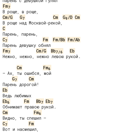
Fm
7
Cm/G
G
Cm
G
/D
Cm
7
9
C
C
Fm
Fm/Bb
Fm/Ab
7
Fm
Cm/G
Bb
Eb
7
7
/
6
Нежно, нежно, нежно левою рукой.

Cm
Fm
6
– Ах, ты ошибся, мой

G
Cm
7
Eb
Eb
Fm
Bb
Eb
6
7
7
Cm
Fm
6
C
Fm
7