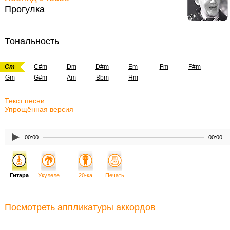
Прогулка
Тональность
Cm
C#m
Dm
D#m
Em
Fm
F#m
Gm
G#m
Am
Bbm
Hm
Текст песни
Упрощённая версия
00:00
00:00
Гитара
Укулеле
20-ка
Печать
Посмотреть аппликатуры аккордов