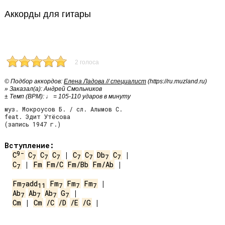
Аккорды для гитары
2 голоса
© Подбор аккордов:
Елена Ладова // специалист
(https://ru.muzland.ru)
» Заказал(а): Андрей Смольников
± Темп (BPM): ♩ = 105-110 ударов в минуту
муз. Мокроусов Б. / сл. Алымов С.
feat. Эдит Утёсова
(запись 1947 г.)
Вступление:
9-
C
C
C
C
 | 
C
C
Db
C
7
7
7
7
7
7
7
C
 | 
Fm
Fm/C
Fm/Bb
Fm/Ab
 |

7
Fm
add
Fm
Fm
Fm
7
11
7
7
7
Ab
Ab
Ab
G
7
7
7
7
Cm
 | 
Cm
/C
/D
/E
/G
 |
