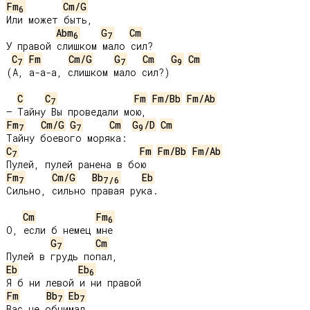
Fm
Cm/G
6
Или может быть,

Abm
G
Cm
6
7
У правой слишком мало сил?

C
Fm
Cm/G
G
Cm
G
Cm
7
7
9
(А, а-а-а, слишком мало сил?)

C
C
Fm
Fm/Bb
Fm/Ab
7
Fm
Cm/G
G
Cm
G
/D
Cm
7
7
9
C
Fm
Fm/Bb
Fm/Ab
7
Fm
Cm/G
Bb
Eb
7
7
/
6
Сильно, сильно правая рука.

Cm
Fm
6
О, если б немец мне

G
Cm
7
Eb
Eb
6
Fm
Bb
Eb
7
7