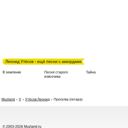
Леонид Утёсов - ещё песни с аккордами
В землянке
Песня старого
Тайна
извозчика
Muzland
У
Утёсов Леонид
Прогулка (гитара)
© 2003-2026 Muzland.ru