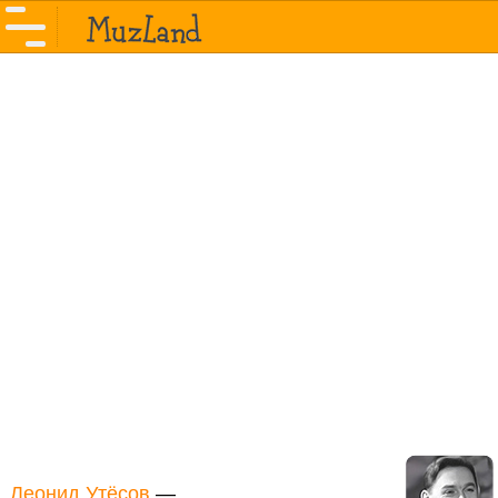
Леонид Утёсов
—