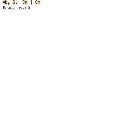
Ab
G
Cm
 | 
Cm
9
7