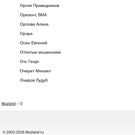
Оргия Праведников
Оризонт, ВИА
Орлова Алина
Орэра
Осин Евгений
Отпетые мошенники
Отс Георг
Очерет Михаил
Очиров Лудуб
Muzland
О
© 2003-2026 Muzland.ru