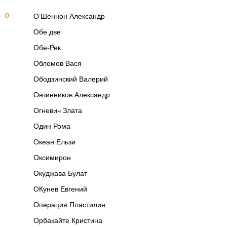
О
О’Шеннон Александр
Обе две
Обе-Рек
Обломов Вася
Ободзинский Валерий
Овчинников Александр
Огневич Злата
Один Рома
Океан Ельзи
Оксимирон
Окуджава Булат
ОКунев Евгений
Операция Пластилин
Орбакайте Кристина