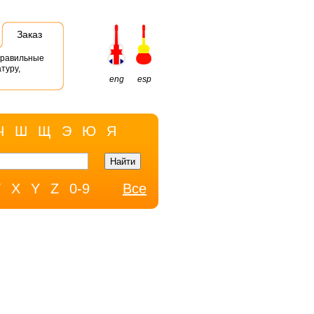
Заказ
правильные
туру,
eng
esp
Ч
Ш
Щ
Э
Ю
Я
W
X
Y
Z
0-9
Все