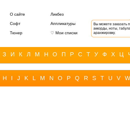
О сайте
Ликбез
Софт
Аппликатуры
Вы можете заказать 
аккорды, ноты, табула
Тюнер
♡ Мои списки
аранжировку.
З
И
К
Л
М
Н
О
П
Р
С
Т
У
Ф
Х
Ц
H
I
J
K
L
M
N
O
P
Q
R
S
T
U
V