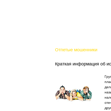
Отпетые мошенники
Краткая информация об и
Гру
пла
дел
наз
нал
оте
дру