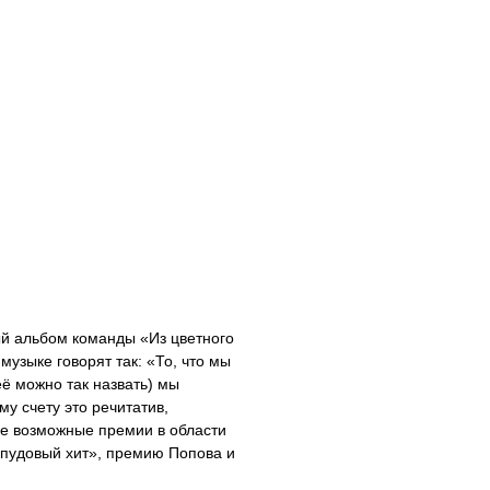
й альбом команды «Из цветного
узыке говорят так: «То, что мы
её можно так назвать) мы
у счету это речитатив,
се возможные премии в области
опудовый хит», премию Попова и