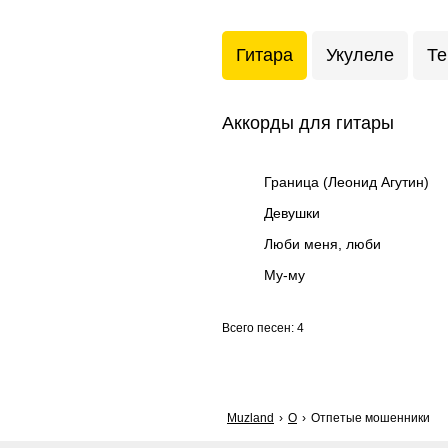
Гитара
Укулеле
Те
Аккорды для гитары
Граница (Леонид Агутин)
Девушки
Люби меня, люби
Му-му
Всего песен: 4
Muzland
О
Отпетые мошенники