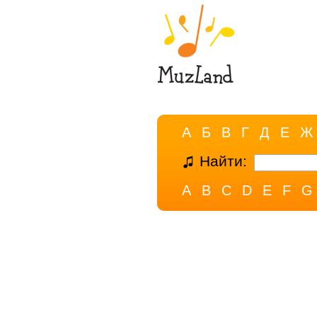
А
Б
В
Г
Д
Е
Ж
Найти:
A
B
C
D
E
F
G