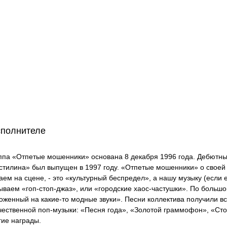
сполнителе
ппа «Отпетые мошенники» основана 8 декабря 1996 года. Дебютны
стилина» был выпущен в 1997 году. «Отпетые мошенники» о своей м
аем на сцене, - это «культурный беспредел», а нашу музыку (если 
ываем «гоп-стоп-джаз», или «городские хаос-частушки». По большом
оженный на какие-то модные звуки». Песни коллектива получили в
чественной поп-музыки: «Песня года», «Золотой граммофон», «Ст
гие награды.