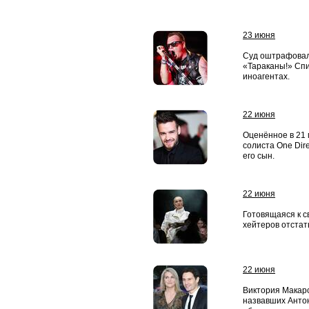
23 июня
Суд оштрафовал 
«Тараканы!» Сп
иноагентах.
22 июня
Оценённое в 21
солиста One Dir
его сын.
22 июня
Готовящаяся к с
хейтеров отстать
22 июня
Виктория Макарс
назвавших Анто