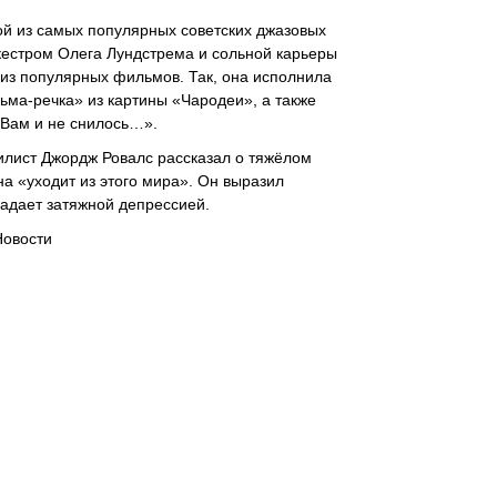
ой из самых популярных советских джазовых
кестром Олега Лундстрема и сольной карьеры
 из популярных фильмов. Так, она исполнила
ьма-речка» из картины «Чародеи», а также
Вам и не снилось…».
илист Джордж Ровалс рассказал о тяжёлом
она «уходит из этого мира». Он выразил
радает затяжной депрессией.
Новости