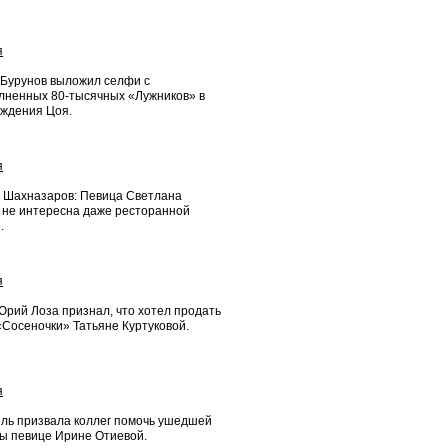
я
 Бурунов выложил селфи с
лненных 80-тысячных «Лужников» в
ождения Цоя.
я
 Шахназаров: Певица Светлана
 не интересна даже ресторанной
.
я
Юрий Лоза признал, что хотел продать
«Сосеночки» Татьяне Куртуковой.
я
ель призвала коллег помочь ушедшей
ны певице Ирине Отиевой.