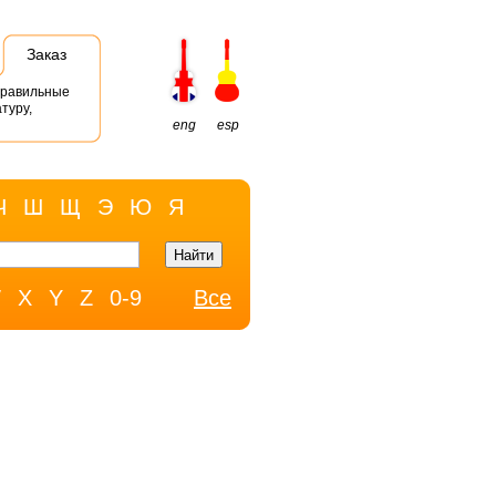
Заказ
правильные
туру,
eng
esp
Ч
Ш
Щ
Э
Ю
Я
W
X
Y
Z
0-9
Все