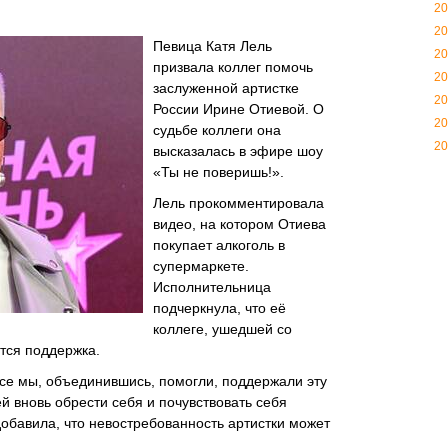
20
20
Певица Катя Лель
20
призвала коллег помочь
20
заслуженной артистке
20
России Ирине Отиевой. О
20
судьбе коллеги она
20
высказалась в эфире шоу
«Ты не поверишь!».
Лель прокомментировала
видео, на котором Отиева
покупает алкоголь в
супермаркете.
Исполнительница
подчеркнула, что её
коллеге, ушедшей со
ется поддержка.
се мы, объединившись, помогли, поддержали эту
й вновь обрести себя и почувствовать себя
обавила, что невостребованность артистки может