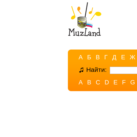
А
Б
В
Г
Д
Е
Ж
Найти:
A
B
C
D
E
F
G