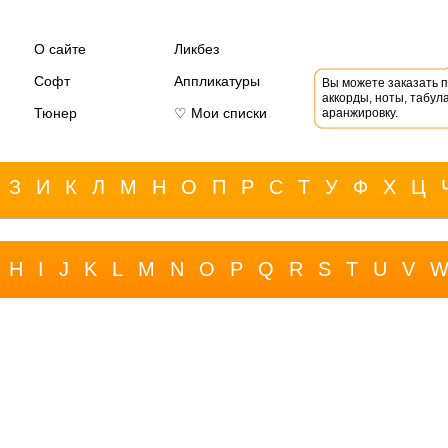
О сайте
Ликбез
Софт
Аппликатуры
Вы можете заказать 
аккорды, ноты, табула
Тюнер
♡ Мои списки
аранжировку.
З
И
К
Л
М
Н
О
П
Р
С
Т
У
Ф
Х
Ц
H
I
J
K
L
M
N
O
P
Q
R
S
T
U
V