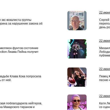
22 июн
экс-вокалиста группы
Сергей
ирина за нарушение закона об
перепо
день р
22 июн
 миллион фунтов состояние
Михаил
ection Лиама Пейна получит
Лобода
публике
22 июн
вадьбе Клава Кока попросила
Певец 
 от неё.
песню 
22 июн
кая поблагодарила хейтеров,
Катя Л
на Макарского тираном и
со сце