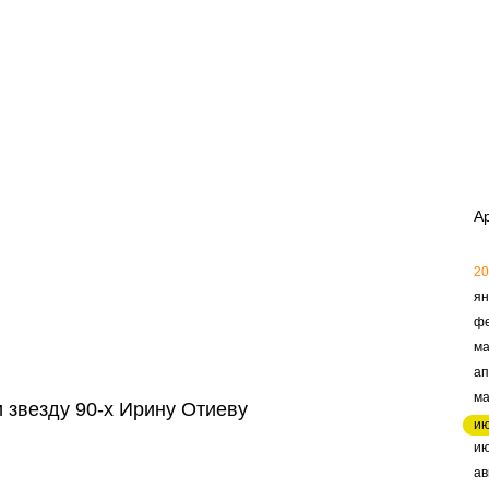
А
20
ян
ф
ма
ап
м
и звезду 90-х Ирину Отиеву
и
и
ав