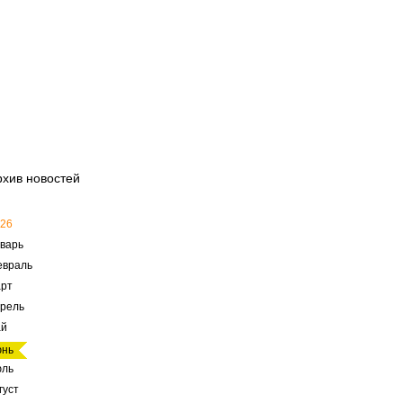
рхив новостей
26
варь
евраль
рт
рель
ай
юнь
юль
густ