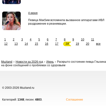
4 июня
Певица МакSим вспомнила вызванное аппаратами ИВЛ
раздражение в реанимации.
1
2
3
4
5
6
7
8
9
10
11
12
13
14
15
16
17
18
19
20
все
Muzland
Новости за 2026 год
Июнь
Раскрыто состояние певца Глызина
на фоне сообщений о проблемах со здоровьем
© 2003-2026 Muzland.ru
Категорий:
1348
; песен:
4803
.
Соглашение