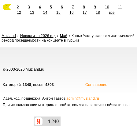
1
2
3
4
5
6
7
8
9
10
11
12
13
14
15
16
17
18
все
Muzland
Новости за 2026 год
Май
Канье Уэст установил исторический
рекорд посещаемости на концерте в Турции
© 2003-2026 Muzland.ru
Категорий:
1348
; песен:
4803
.
Соглашение
Идея, код, поддержка: Антон Гавзов
admin@muzland.ru
При использовании материалов сайта, ссылка на источник обязательна.