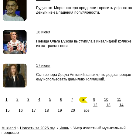
Рудченко: Моргенштерн продолжит просить у фанатов
деньги из-за падения популярности.
18 июня
Певица Ольга Бузова выступила в инвалидной коляске
из-за травмы ноги.
17 июня
Сын рэпера Децла Антоний заявил, что дед запрещает
ему использовать фамилию Толмацкий.
1
2
3
4
5
6
7
8
9
10
11
12
13
14
15
16
17
18
19
20
все
Muzland
Новости за 2026 год
Июнь
Умер известный музыкальный
продюсер