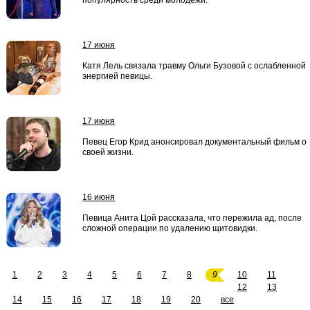
популярность среди молодёжи.
17 июня
Катя Лель связала травму Ольги Бузовой с ослабленной
энергией певицы.
17 июня
Певец Егор Крид анонсировал документальный фильм о
своей жизни.
16 июня
Певица Анита Цой рассказала, что пережила ад, после
сложной операции по удалению щитовидки.
1
2
3
4
5
6
7
8
9
10
11
12
13
14
15
16
17
18
19
20
все