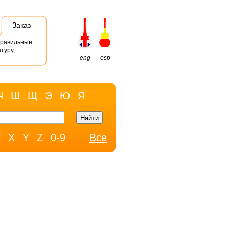
Заказ
правильные
туру,
eng
esp
Ч
Ш
Щ
Э
Ю
Я
W
X
Y
Z
0-9
Все