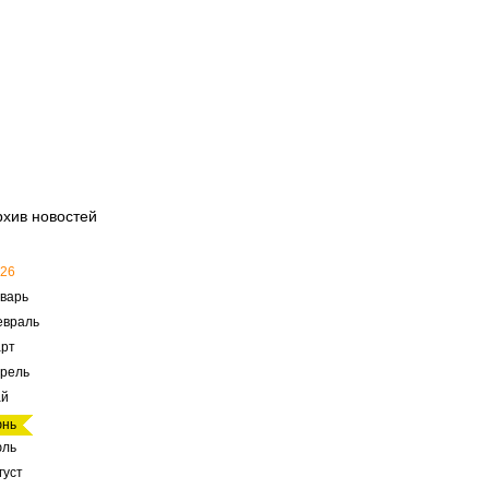
рхив новостей
26
варь
евраль
рт
рель
ай
юнь
юль
густ