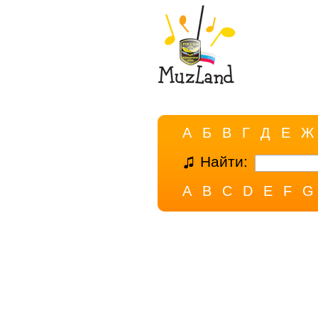
А
Б
В
Г
Д
Е
Ж
Найти:
A
B
C
D
E
F
G