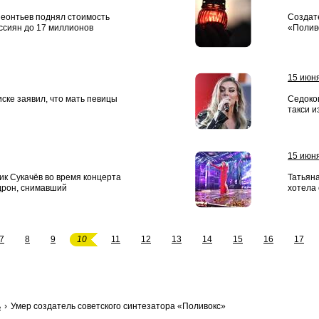
Леонтьев поднял стоимость
Создат
ссиян до 17 миллионов
«Поливо
15 июн
ке заявил, что мать певицы
Седоков
такси и
15 июн
ик Сукачёв во время концерта
Татьяна
дрон, снимавший
хотела 
7
8
9
10
11
12
13
14
15
16
17
ь
Умер создатель советского синтезатора «Поливокс»