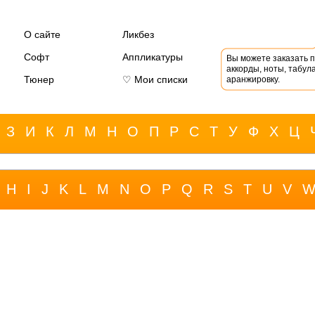
О сайте
Ликбез
Софт
Аппликатуры
Вы можете заказать 
аккорды, ноты, табула
Тюнер
♡ Мои списки
аранжировку.
З
И
К
Л
М
Н
О
П
Р
С
Т
У
Ф
Х
Ц
H
I
J
K
L
M
N
O
P
Q
R
S
T
U
V