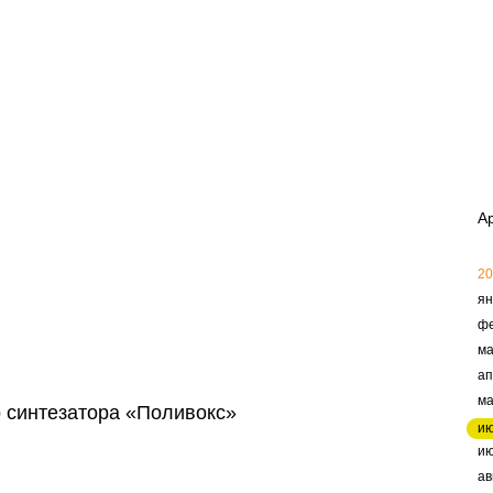
А
20
ян
ф
ма
ап
м
о синтезатора «Поливокс»
и
и
ав