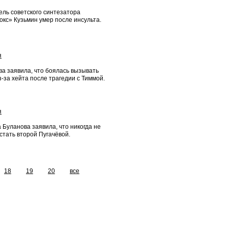
ель советского синтезатора
кс» Кузьмин умер после инсульта.
я
а заявила, что боялась вызывать
з-за хейта после трагедии с Тиммой.
я
 Буланова заявила, что никогда не
стать второй Пугачёвой.
18
19
20
все