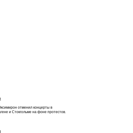
я
Оксимирон отменил концерты в
гене и Стокгольме на фоне протестов.
я