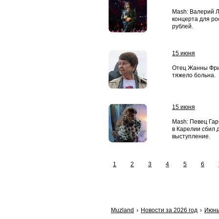
Mash: Валерий 
концерта для ро
рублей.
15 июня
Отец Жанны Фрис
тяжело больна.
15 июня
Mash: Певец Гар
в Карелии сбил 
выступление.
1
2
3
4
5
6
Muzland
Новости за 2026 год
Июн