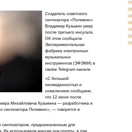
20
20
Создатель советского
20
синтезатора «Поливокс»
20
Владимир Кузьмин умер
20
после третьего инсульта.
20
Об этом сообщила
20
Экспериментальная
фабрика электронных
музыкальных
инструментов (ЭФЭМИ) в
своём Telegram-канале.
«С большой
неожиданностью и
сожалением сообщаем,
что 12 июня после
димира Михайловича Кузьмина — разработчика и
го синтезатора Поливокс», — говорится в
 синтезатором, предназначенным для
 Их использовали многие рок-группы, в том