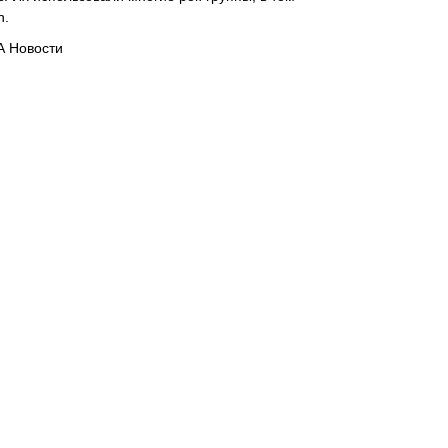
n.
А Новости