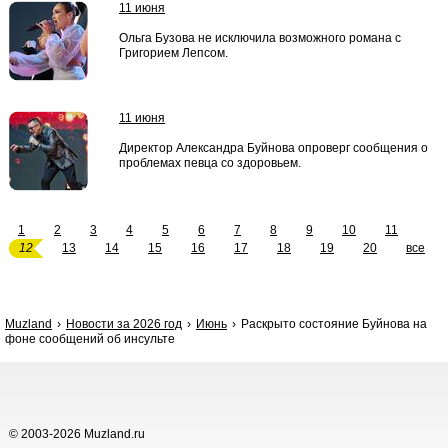
11 июня
Ольга Бузова не исключила возможного романа с
Григорием Лепсом.
11 июня
Директор Александра Буйнова опроверг сообщения о
проблемах певца со здоровьем.
1
2
3
4
5
6
7
8
9
10
11
12
13
14
15
16
17
18
19
20
все
Muzland
Новости за 2026 год
Июнь
Раскрыто состояние Буйнова на
фоне сообщений об инсульте
© 2003-2026 Muzland.ru