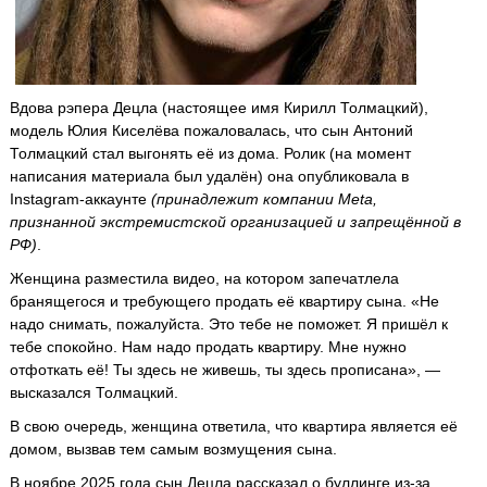
Вдова рэпера Децла (настоящее имя Кирилл Толмацкий),
модель Юлия Киселёва пожаловалась, что сын Антоний
Толмацкий стал выгонять её из дома. Ролик (на момент
написания материала был удалён) она опубликовала в
Instagram-аккаунте
(принадлежит компании Meta,
признанной экстремистской организацией и запрещённой в
РФ)
.
Женщина разместила видео, на котором запечатлела
бранящегося и требующего продать её квартиру сына. «Не
надо снимать, пожалуйста. Это тебе не поможет. Я пришёл к
тебе спокойно. Нам надо продать квартиру. Мне нужно
отфоткать её! Ты здесь не живешь, ты здесь прописана», —
высказался Толмацкий.
В свою очередь, женщина ответила, что квартира является её
домом, вызвав тем самым возмущения сына.
В ноябре 2025 года сын Децла рассказал о буллинге из-за