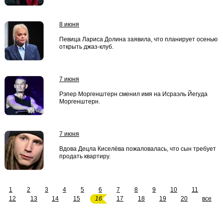
8 июня
Певица Лариса Долина заявила, что планирует осенью
открыть джаз-клуб.
7 июня
Рэпер Моргенштерн сменил имя на Исраэль Йегуда
Моргенштерн.
7 июня
Вдова Децла Киселёва пожаловалась, что сын требует
продать квартиру.
1
2
3
4
5
6
7
8
9
10
11
12
13
14
15
16
17
18
19
20
все