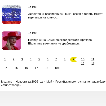
15 мая
Директор «Евровидения» Грин: Россия в теории может
вернуться на конкурс.
15 мая
Певица Анна Семенович поддержала Прохора
Шаляпина в желании не уработаться.
1
2
3
4
5
6
7
8
9
10
11
12
13
14
15
16
17
18
все
Muzland
Новости за 2026 год
Май
Российская рок-группа попала в базу
«Миротворца»