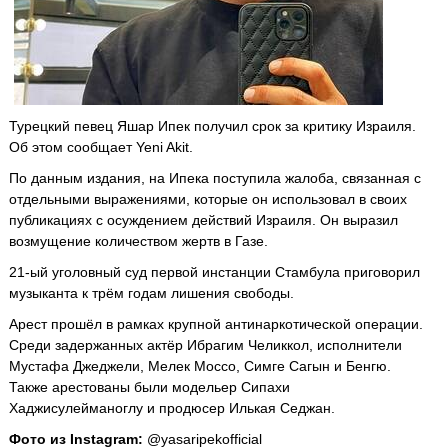
Турецкий певец Яшар Ипек получил срок за критику Израиля.
Об этом сообщает Yeni Akit.
По данным издания, на Ипека поступила жалоба, связанная с
отдельными выражениями, которые он использовал в своих
публикациях с осуждением действий Израиля. Он выразил
возмущение количеством жертв в Газе.
21-ый уголовный суд первой инстанции Стамбула приговорил
музыканта к трём годам лишения свободы.
Арест прошёл в рамках крупной антинаркотической операции.
Среди задержанных актёр Ибрагим Челиккол, исполнители
Мустафа Джеджели, Мелек Моссо, Симге Сагын и Бенгю.
Также арестованы были модельер Сипахи
Хаджисулейманоглу и продюсер Илькая Седжан.
Фото из Instagram:
@yasaripekofficial