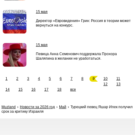
15 мая
Директор «Евровидения» Грин: Россия в теории может
вернуться на конкурс.
15 мая
Певица Анна Семенович поддержала Прохора
Шаляпина в желании не уработаться.
1
2
3
4
5
6
7
8
9
10
11
12
13
14
15
16
17
18
все
Muzland
Новости за 2026 год
Май
Турецкий певец Яшар Ипек получил
срок за критику Израиля