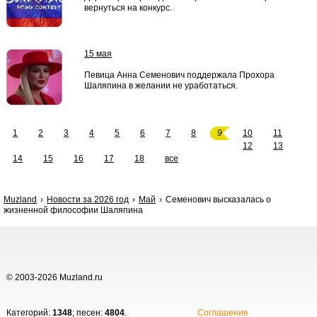
вернуться на конкурс.
15 мая
Певица Анна Семенович поддержала Прохора
Шаляпина в желании не уработаться.
1
2
3
4
5
6
7
8
9
10
11
12
13
14
15
16
17
18
все
Muzland
Новости за 2026 год
Май
Семенович высказалась о
жизненной философии Шаляпина
© 2003-2026 Muzland.ru
Категорий:
1348
; песен:
4804
.
Соглашение