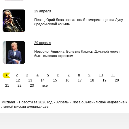
29 апреля
Певец Юрий Лоза назвал полёт американцев на Луну
бредом сивой кобылы.
29 апреля
Невролог Аникина: Болезнь Ларисы Долиной может
быть вызвана стрессом.
1
2
3
4
5
6
7
8
9
10
11
12
13
14
15
16
17
18
19
20
21
22
23
все
Muzland
Новости за 2026 год
Апрель
Лоза объяснил своё недоверие к
лунной миссии американцев