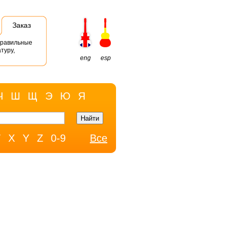
Заказ
правильные
туру,
eng
esp
Ч
Ш
Щ
Э
Ю
Я
W
X
Y
Z
0-9
Все