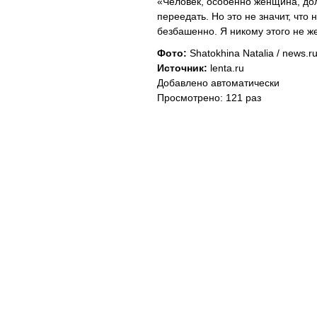
«Человек, особенно женщина, дол
переедать. Но это не значит, что 
безбашенно. Я никому этого не ж
Фото:
Shatokhina Natalia / news.r
Источник:
lenta.ru
Добавлено автоматически
Просмотрено: 121 раз