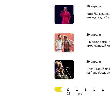
30 апреля
Катя Лель заяви
похудеть до 46 
29 апреля
В Москве отмени
американской хи
29 апреля
Певец Юрий Лоз
на Луну бредом 
1
2
3
4
5
6
23
все