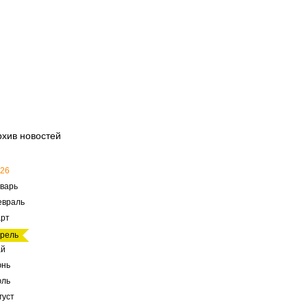
рхив новостей
26
варь
евраль
рт
рель
ай
юнь
юль
густ