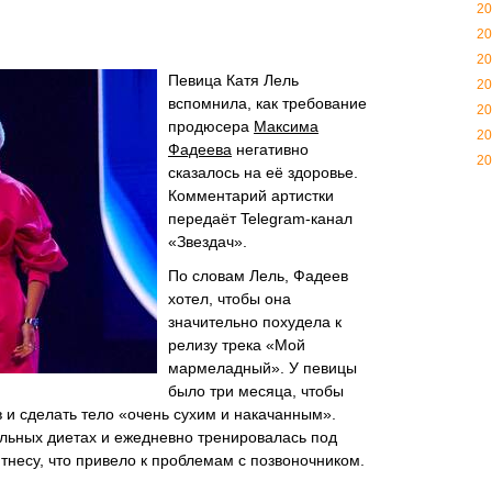
20
20
20
Певица Катя Лель
20
вспомнила, как требование
20
продюсера
Максима
20
Фадеева
негативно
20
сказалось на её здоровье.
Комментарий артистки
передаёт Telegram-канал
«Звездач».
По словам Лель, Фадеев
хотел, чтобы она
значительно похудела к
релизу трека «Мой
мармеладный». У певицы
было три месяца, чтобы
в и сделать тело «очень сухим и накачанным».
ельных диетах и ежедневно тренировалась под
несу, что привело к проблемам с позвоночником.