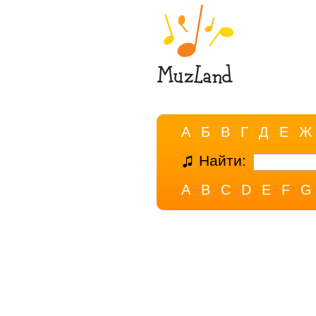
А
Б
В
Г
Д
Е
Ж
Найти:
A
B
C
D
E
F
G