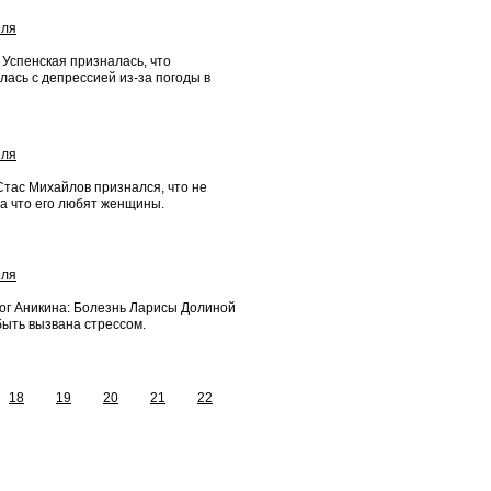
еля
Успенская призналась, что
лась с депрессией из-за погоды в
еля
Стас Михайлов признался, что не
за что его любят женщины.
еля
ог Аникина: Болезнь Ларисы Долиной
быть вызвана стрессом.
18
19
20
21
22