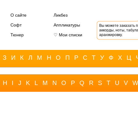
О сайте
Ликбез
Софт
Аппликатуры
Вы можете заказать 
аккорды, ноты, табула
Тюнер
♡ Мои списки
аранжировку.
З
И
К
Л
М
Н
О
П
Р
С
Т
У
Ф
Х
Ц
H
I
J
K
L
M
N
O
P
Q
R
S
T
U
V