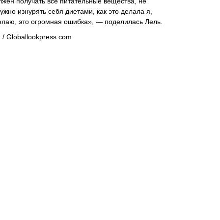
жен получать все питательные вещества, не
нужно изнурять себя диетами, как это делала я,
елаю, это огромная ошибка», — поделилась Лель.
u / Globallookpress.com