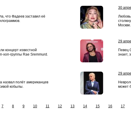
30 апр
ла, что Фадеев заставил её
Любовь 
килограммов.
столкну
Москве.
29 апр
ли концерт известной
Певец 
п-хоп-группы Rae Sremmurd.
знает, 
29 апр
а назвал полёт американцев
Неврол
сивой кобылы.
может 
7
8
9
10
11
12
13
14
15
16
17