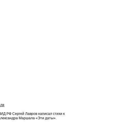
еля
МИД РФ Сергей Лавров написал стихи к
Александра Маршала «Эти даты».