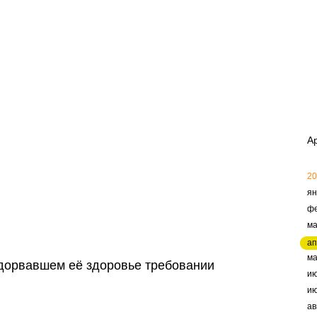
А
20
ян
ф
ма
ап
м
одорвавшем её здоровье требовании
и
и
ав