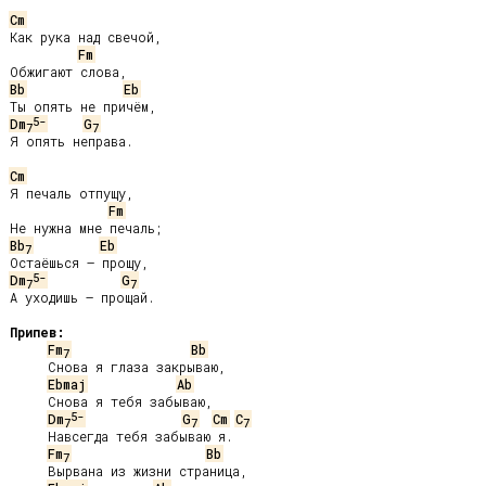
Cm
Как рука над свечой,

Fm
Bb
Eb
5-
Dm
G
7
7
Я опять неправа.

Cm
Я печаль отпущу,

Fm
Bb
Eb
7
5-
Dm
G
7
7
А уходишь – прощай.

Припев:
Fm
Bb
7
     Снова я глаза закрываю,

Ebmaj
Ab
     Снова я тебя забываю,

5-
Dm
G
Cm
C
7
7
7
     Навсегда тебя забываю я.

Fm
Bb
7
     Вырвана из жизни страница,
