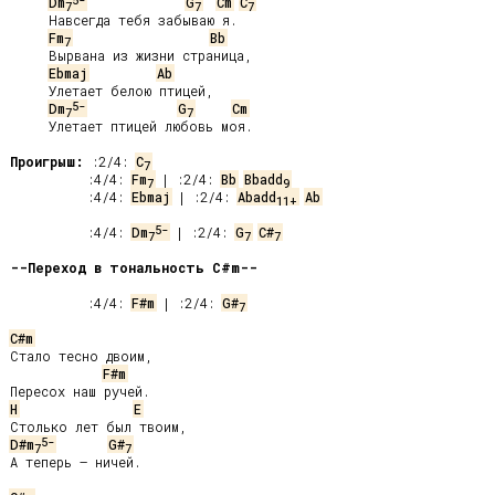
Dm
G
Cm
C
7
7
7
     Навсегда тебя забываю я.

Fm
Bb
7
     Вырвана из жизни страница,

Ebmaj
Ab
     Улетает белою птицей,

5-
Dm
G
Cm
7
7
     Улетает птицей любовь моя.

Проигрыш:
 :2/4: 
C
7
 :4/4: 
Fm
 | :2/4: 
Bb
Bbadd
7
9
 :4/4: 
Ebmaj
 | :2/4: 
Abadd
Ab
11+
5-
 :4/4: 
Dm
 | :2/4: 
G
C#
7
7
7
--Переход в тональность С#m--
 :4/4: 
F#m
 | :2/4: 
G#
7
C#m
Стало тесно двоим,

F#m
H
E
5-
D#m
G#
7
7
А теперь – ничей.
