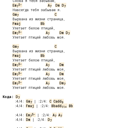
     Снова я тебя забываю,

5-
Em
A
Dm
D
7
7
7
     Навсегда тебя забываю я.

Gm
C
7
     Вырвана из жизни страница,

Fmaj
Bb
     Улетает белою птицей,

5-
Em
A
Dm
D
7
7
7
     Улетает птицей любовь моя.

Gm
C
7
     Вырвана из жизни страница,

Fmaj
Bb
     Улетает белою птицей,

5-
Em
A
Dm
7
7
     Улетает птицей любовь моя,

5-
Em
A
Dm
7
7
     Улетает птицей любовь моя,

5-
Em
A
Dm
7
7
7
     Улетает птицей любовь моя.

Кода:
D
7
 :4/4: 
Gm
 | :2/4: 
C
Cadd
7
9
 :4/4: 
Fmaj
 | :2/4: 
Bbadd
Bb
11+
5-
 :4/4: 
Em
 | :2/4: 
A
A
7
7
7
 :4/4: 
Dm
 | :2/4: 
D
7