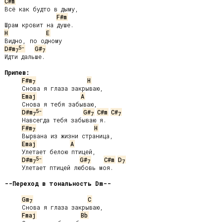
C#m
Всё как будто в дыму,

F#m
H
E
5-
D#m
G#
7
7
Идти дальше.

Припев:
F#m
H
7
     Снова я глаза закрываю,

Emaj
A
     Снова я тебя забываю,

5-
D#m
G#
C#m
C#
7
7
7
     Навсегда тебя забываю я.

F#m
H
7
     Вырвана из жизни страница,

Emaj
A
     Улетает белою птицей,

5-
D#m
G#
C#m
D
7
7
7
     Улетает птицей любовь моя.

--Переход в тональность Dm--
Gm
C
7
     Снова я глаза закрываю,

Fmaj
Bb