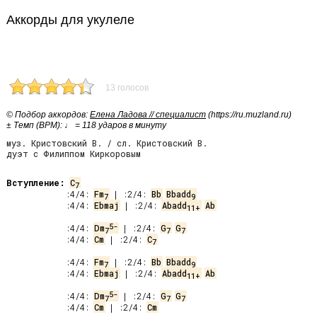
Аккорды для укулеле
13 голосов
© Подбор аккордов:
Елена Ладова // специалист
(https://ru.muzland.ru)
± Темп (BPM): ♩ = 118 ударов в минуту
муз. Кристовский В. / сл. Кристовский В.
дуэт с Филиппом Киркоровым
Вступление:
C
7
 :4/4: 
Fm
 | :2/4: 
Bb
Bbadd
7
9
 :4/4: 
Ebmaj
 | :2/4: 
Abadd
Ab
11+
5-
 :4/4: 
Dm
 | :2/4: 
G
G
7
7
7
 :4/4: 
Cm
 | :2/4: 
C
7
 :4/4: 
Fm
 | :2/4: 
Bb
Bbadd
7
9
 :4/4: 
Ebmaj
 | :2/4: 
Abadd
Ab
11+
5-
 :4/4: 
Dm
 | :2/4: 
G
G
7
7
7
 :4/4: 
Cm
 | :2/4: 
Cm