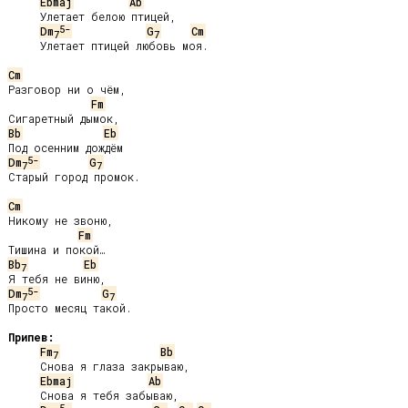
Ebmaj
Ab
     Улетает белою птицей,

5-
Dm
G
Cm
7
7
     Улетает птицей любовь моя.

Cm
Разговор ни о чём,

Fm
Bb
Eb
5-
Dm
G
7
7
Старый город промок.

Cm
Никому не звоню,

Fm
Bb
Eb
7
5-
Dm
G
7
7
Просто месяц такой.

Припев:
Fm
Bb
7
     Снова я глаза закрываю,

Ebmaj
Ab
     Снова я тебя забываю,

5-