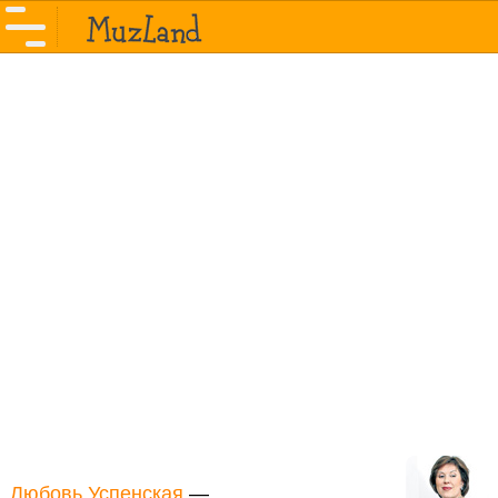
Любовь Успенская
—