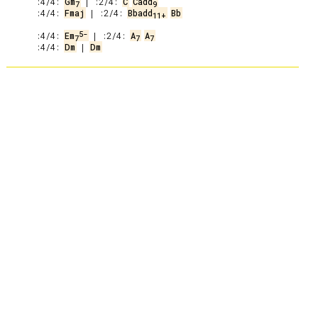
 :4/4: 
Gm
 | :2/4: 
C
Cadd
7
9
 :4/4: 
Fmaj
 | :2/4: 
Bbadd
Bb
11+
5-
 :4/4: 
Em
 | :2/4: 
A
A
7
7
7
 :4/4: 
Dm
 | 
Dm