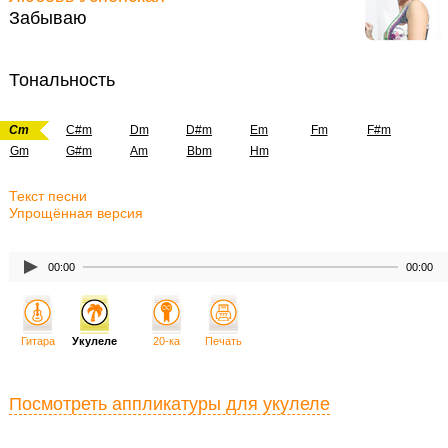
Забываю
Тональность
Cm
C#m
Dm
D#m
Em
Fm
F#m
Gm
G#m
Am
Bbm
Hm
Текст песни
Упрощённая версия
00:00
00:00
Гитара
Укулеле
20-ка
Печать
Посмотреть аппликатуры для укулеле