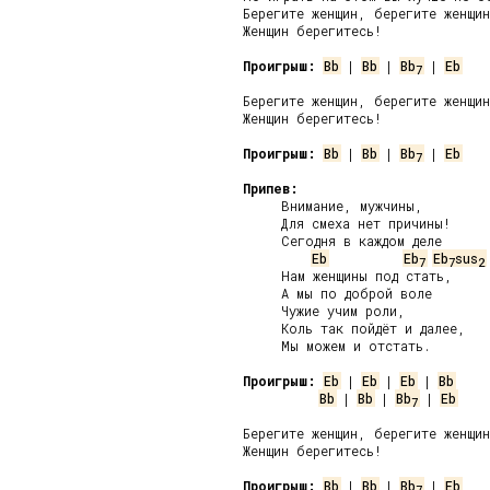
Берегите женщин, берегите женщин
Женщин берегитесь!

Проигрыш:
Bb
 | 
Bb
 | 
Bb
 | 
Eb
7
Берегите женщин, берегите женщин
Женщин берегитесь!

Проигрыш:
Bb
 | 
Bb
 | 
Bb
 | 
Eb
7
Припев:
     Внимание, мужчины,

     Для смеха нет причины!

     Сегодня в каждом деле

Eb
Eb
Eb
sus
7
7
2
     Нам женщины под стать,

     А мы по доброй воле

     Чужие учим роли,

     Коль так пойдёт и далее,

     Мы можем и отстать.

Проигрыш:
Eb
 | 
Eb
 | 
Eb
 | 
Bb
Bb
 | 
Bb
 | 
Bb
 | 
Eb
7
Берегите женщин, берегите женщин
Женщин берегитесь!

Проигрыш:
Bb
 | 
Bb
 | 
Bb
 | 
Eb
7