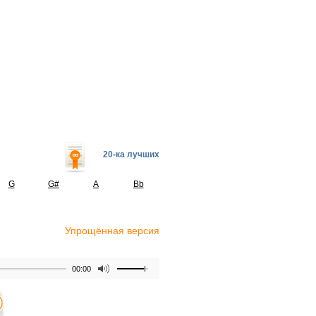
20-ка лучших
G
G#
A
Bb
Упрощённая версия
00:00