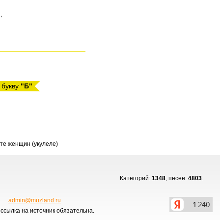
,

 букву
"Б"
те женщин (укулеле)
Категорий:
1348
, песен:
4803
.
admin@muzland.ru
ссылка на источник обязательна.