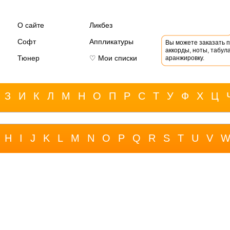
О сайте
Ликбез
Софт
Аппликатуры
Вы можете заказать 
аккорды, ноты, табула
Тюнер
♡ Мои списки
аранжировку.
З
И
К
Л
М
Н
О
П
Р
С
Т
У
Ф
Х
Ц
H
I
J
K
L
M
N
O
P
Q
R
S
T
U
V