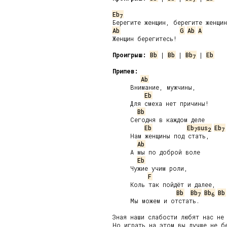
Eb
7
Ab
G
Ab
A
Женщин берегитесь!

Проигрыш:
Bb
 | 
Bb
 | 
Bb
 | 
Eb
7
Припев:
Ab
     Внимание, мужчины,

Eb
     Для смеха нет причины!

Bb
     Сегодня в каждом деле

Eb
Eb
sus
Eb
7
2
7
     Нам женщины под стать,

Ab
     А мы по доброй воле

Eb
     Чужие учим роли,

F
     Коль так пойдёт и далее,

Bb
Bb
Bb
Bb
7
6
     Мы можем и отстать.

Зная наши слабости любят нас не 
Но играть на этом вы лучше не бе