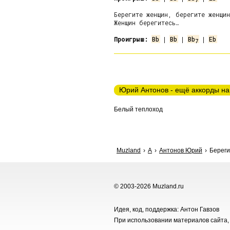
Берегите женщин, берегите женщин
Женщин берегитесь…

Проигрыш:
Bb
 | 
Bb
 | 
Bb
 | 
Eb
7
Юрий Антонов - ещё аккорды на
Белый теплоход
Muzland
А
Антонов Юрий
Береги
© 2003-2026 Muzland.ru
Идея, код, поддержка: Антон Гавзов
При использовании материалов сайта, 