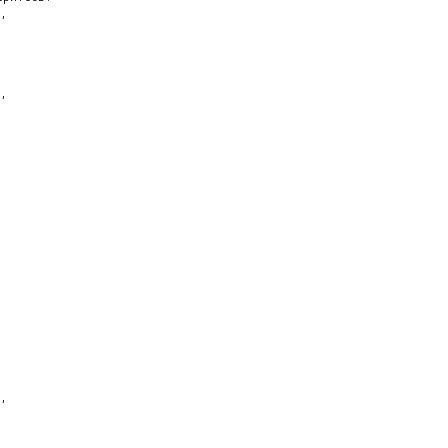
,

,

,
