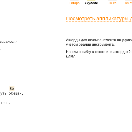
Гитара
Укулеле
20-ка
Печа
Посмотреть аппликатуры 
Аккорды для аккомпанемента на укул
пециалист
учётом реалий инструмента.
у
Нашли ошибку в тексте или аккордах
Enter
.
Bb
уть обещан,
