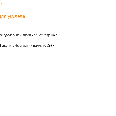
ть
для укулеле
еле
предельно близки к оригиналу
, но с
? Выделите фрагмент и нажмите
Ctrl +