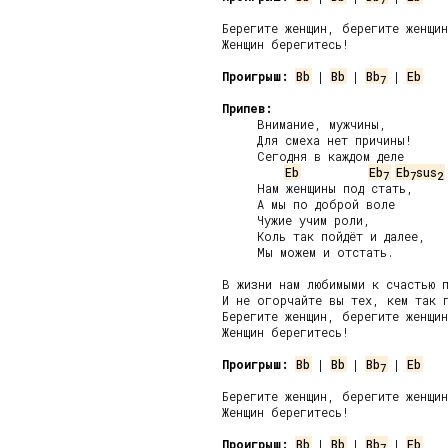
Берегите женщин, берегите женщин
Женщин берегитесь!

Проигрыш:
Bb
 | 
Bb
 | 
Bb
 | 
Eb
7
Припев:
     Внимание, мужчины,

     Для смеха нет причины!

     Сегодня в каждом деле

Eb
Eb
Eb
sus
7
7
2
     Нам женщины под стать,

     А мы по доброй воле

     Чужие учим роли,

     Коль так пойдёт и далее,

     Мы можем и отстать.

В жизни нам любимыми к счастью п
И не огорчайте вы тех, кем так г
Берегите женщин, берегите женщин
Женщин берегитесь!

Проигрыш:
Bb
 | 
Bb
 | 
Bb
 | 
Eb
7
Берегите женщин, берегите женщин
Женщин берегитесь!

Проигрыш:
Bb
 | 
Bb
 | 
Bb
 | 
Eb
7