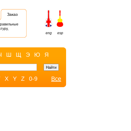
Заказ
правильные
туру,
eng
esp
Ч
Ш
Щ
Э
Ю
Я
W
X
Y
Z
0-9
Все