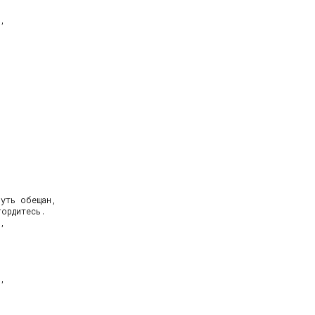
,

уть обещан,

ордитесь.

,

,
