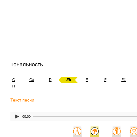
Тональность
C
C#
D
Eb
E
F
F#
H
Текст песни
00:00