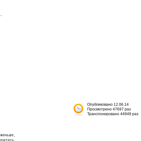
Опубликовано 12.06.14
Просмотрено 47697 раз
Транспонировано 44949 раз
меньше,

ритесь.
