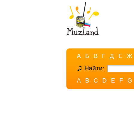
А
Б
В
Г
Д
Е
Ж
Найти:
A
B
C
D
E
F
G