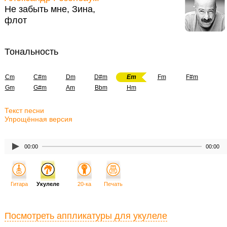
Не забыть мне, Зина,
флот
Тональность
Cm
C#m
Dm
D#m
Em
Fm
F#m
Gm
G#m
Am
Bbm
Hm
Текст песни
Упрощённая версия
00:00
00:00
Гитара
Укулеле
20-ка
Печать
Посмотреть аппликатуры для укулеле