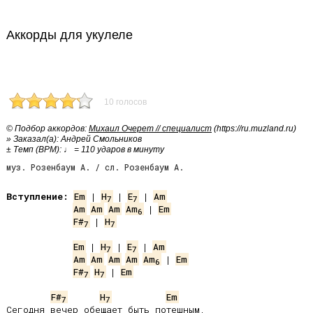
Аккорды для укулеле
10 голосов
© Подбор аккордов:
Михаил Очерет // специалист
(https://ru.muzland.ru)
» Заказал(а): Андрей Смольников
± Темп (BPM): ♩ = 110 ударов в минуту
муз. Розенбаум А. / сл. Розенбаум А.
Вступление:
Em
 | 
H
 | 
E
 | 
Am
7
7
Am
Am
Am
Am
 | 
Em
6
F#
 | 
H
7
7
Em
 | 
H
 | 
E
 | 
Am
7
7
Am
Am
Am
Am
Am
 | 
Em
6
F#
H
 | 
Em
7
7
F#
H
Em
7
7
Сегодня вечер обещает быть потешным,
