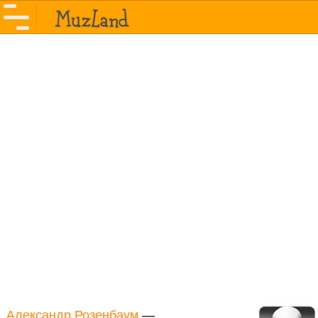
Александр Розенбаум
—