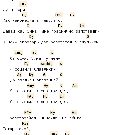
F#
7
Душа горит,

H
Dm
E
7
6
7
Как канонерка в Чемульпо.

C
E
Am
7
Давай-ка, Зина, мне графинчик запотевший,

D
G
7
К нему спроворь два расстегая с омульком.

Cm
D
G
6
7
   Сегодня, Зина, у меня

E
Aadd
A
7
9
   «Прощание Славянки»,

A
D
G
C
7
7
   До свадьбы оловянной

Am
H
C
Am
7
7
   Я не дожил всего три дня,

F#
H
Em
7
7
   Я не дожил всего три дня.

F#
H
Em
7
7
Ты расстарайся, Зинаида, не обижу,

F#
7
Пожар такой,

H
Dm
E