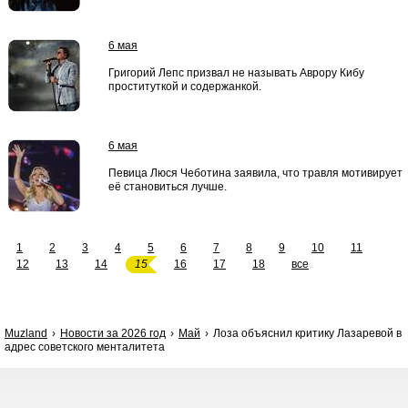
6 мая
Григорий Лепс призвал не называть Аврору Кибу
проституткой и содержанкой.
6 мая
Певица Люся Чеботина заявила, что травля мотивирует
её становиться лучше.
1
2
3
4
5
6
7
8
9
10
11
12
13
14
15
16
17
18
все
Muzland
Новости за 2026 год
Май
Лоза объяснил критику Лазаревой в
адрес советского менталитета