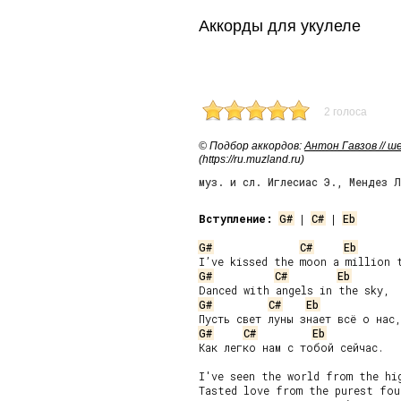
Аккорды для укулеле
2 голоса
© Подбор аккордов:
Антон Гавзов // 
(https://ru.muzland.ru)
муз. и сл. Иглесиас Э., Мендез 
Вступление:
G#
 | 
C#
 | 
Eb
G#
C#
Eb
G#
C#
Eb
G#
C#
Eb
G#
C#
Eb
Как легко нам с тобой сейчас.

I've seen the world from the hig
Tasted love from the purest foun