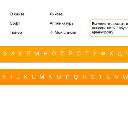
О сайте
Ликбез
Софт
Аппликатуры
Вы можете заказать 
аккорды, ноты, табула
Тюнер
♡ Мои списки
аранжировку.
З
И
К
Л
М
Н
О
П
Р
С
Т
У
Ф
Х
Ц
H
I
J
K
L
M
N
O
P
Q
R
S
T
U
V