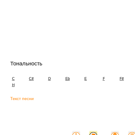
Тональность
C
C#
D
Eb
E
F
F#
H
Текст песни