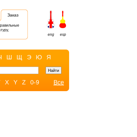
Заказ
правильные
туру,
eng
esp
Ч
Ш
Щ
Э
Ю
Я
W
X
Y
Z
0-9
Все