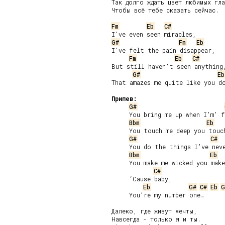
Так долго ждать цвет любимых гла
Чтобы всё тебе сказать сейчас.

Fm
Eb
C#
G#
Fm
Eb
I’ve felt the pain disappear,

Fm
Eb
C#
But still haven’t seen anything,
G#
Eb
That amazes me quite like you do
Припев:
G#
     You bring me up when I’m’ f
Bbm
Eb
     You touch me deep you touch
G#
C#
     You do the things I’ve neve
Bbm
Eb
     You make me wicked you make
C#
     ‘Cause baby,

Eb
G#
C#
Eb
G
     You’re my number one…

Далеко, где живут мечты,

Навсегда - только я и ты.
