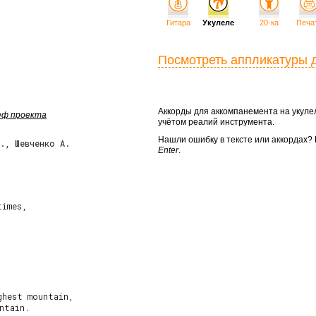
Гитара
Укулеле
20-ка
Печа
Посмотреть аппликатуры 
Аккорды для аккомпанемента на укул
шеф проекта
учётом реалий инструмента.
Нашли ошибку в тексте или аккордах
Л., Шевченко А.
Enter
.
hest mountain,

tain.
