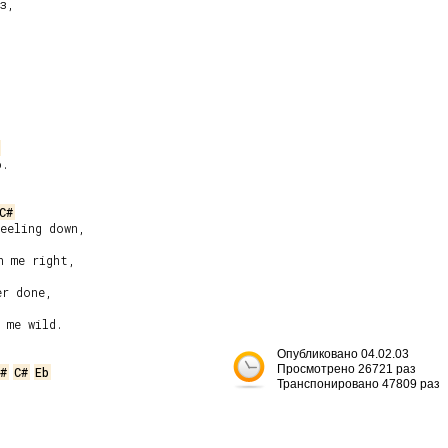
з,



.

C#
eeling down,

 me right,

r done,

 me wild.

Опубликовано 04.02.03
Просмотрено 26721 раз
#
C#
Eb
Транспонировано 47809 раз