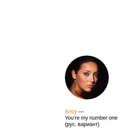
Алсу
—
You’re my number one
(рус. вариант)