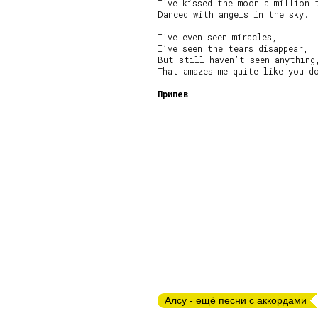
I’ve kissed the moon a million t
Danced with angels in the sky.

I’ve even seen miracles,

I’ve seen the tears disappear,

But still haven’t seen anything,
That amazes me quite like you do
Припев
Алсу - ещё песни с аккордами