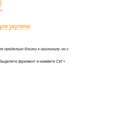
ть
для укулеле
еле
предельно близки к оригиналу
, но с
? Выделите фрагмент и нажмите
Ctrl +