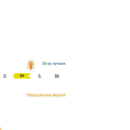
20-ка лучших
G
G#
A
Bb
Упрощённая версия