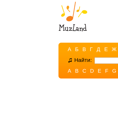
А
Б
В
Г
Д
Е
Ж
Найти:
A
B
C
D
E
F
G