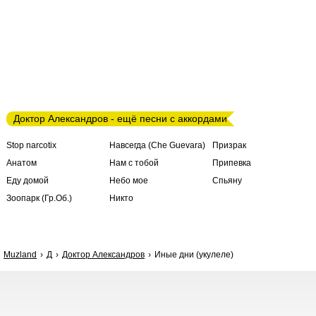
Доктор Александров - ещё песни с аккордами
Stop narcotix
Навсегда (Che Guevara)
Призрак
Анатом
Нам с тобой
Припевка
Еду домой
Небо мое
Спьяну
Зоопарк (Гр.Об.)
Никто
Muzland
Д
Доктор Александров
Иные дни (укулеле)