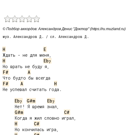
© Подбор аккордов: Александров Денис "Доктор" (https://ru.muzland.ru)
муз. Александров Д. / сл. Александров Д.
H
E
H
Eb
7
F#
A
F#
A
H
Не успевал считать года.

Eb
G#m
Eb
7
7
     Нет! Я время знал,

G#m
C#
     Когда я жил словно играл,

H
C#
     Но кончилась игра,
