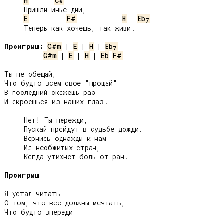
H
C#
     Пришли иные дни,

E
F#
H
Eb
7
     Теперь как хочешь, так живи.

Проигрыш:
G#m
 | 
E
 | 
H
 | 
Eb
7
G#m
 | 
E
 | 
H
 | 
Eb
F#
Ты не обещай,

Что будто всем свое "прощай"

В последний скажешь раз

И скроешься из наших глаз.

     Нет! Ты пережди,

     Пускай пройдут в судьбе дожди.

     Вернись однажды к нам

     Из необжитых стран,

     Когда утихнет боль от ран.

Проигрыш
Я устал читать

О том, что все должны мечтать,

Что будто впереди
