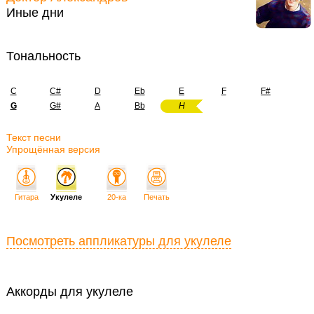
Иные дни
Тональность
C
C#
D
Eb
E
F
F#
G
G#
A
Bb
H
Текст песни
Упрощённая версия
Гитара
Укулеле
20-ка
Печать
Посмотреть аппликатуры для укулеле
Аккорды для укулеле