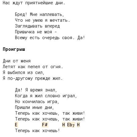
Нас ждут приятнейшие дни.

     Бред! Мне наплевать,

     Что не умею я мечтать.

     Заглядывать вперед

     Привычка не моя -

     Всему есть очередь своя. Да!

Проигрыш
Дни от меня

Летят как пепел от огня.

Я выбился из сил,

Я по-другому прежде жил.

     Да! Я время знал,

     Когда я жил словно играл,

     Но кончилась игра,

     Пришли иные дни,

     Теперь как хочешь, так живи!

     Теперь как хочешь, так живи!

E
F#
H
Eb
H
7