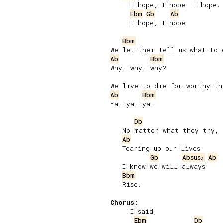
     I hope, I hope, I hope.

Ebm
Gb
Ab
     I hope, I hope.

Bbm
Ab
Bbm
Why, why, why?

Ab
Bbm
Ya, ya, ya.

Db
   No matter what they try,

Ab
   Tearing up our lives.

Gb
Absus
Ab
4
   I know we will always

Bbm
   Rise.

Chorus:
     I said,

Ebm
Db