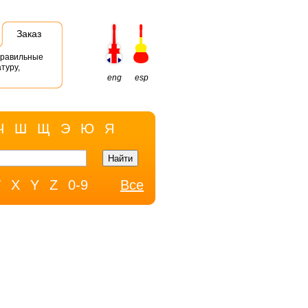
Заказ
правильные
туру,
eng
esp
Ч
Ш
Щ
Э
Ю
Я
W
X
Y
Z
0-9
Все