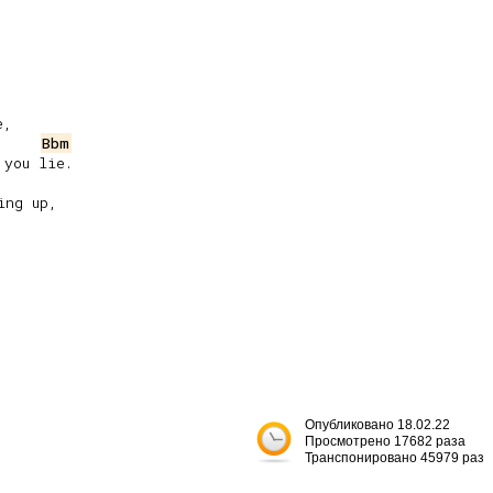
,

Bbm
you lie.

ng up,

Опубликовано 18.02.22
Просмотрено 17682 раза
Транспонировано 45979 раз