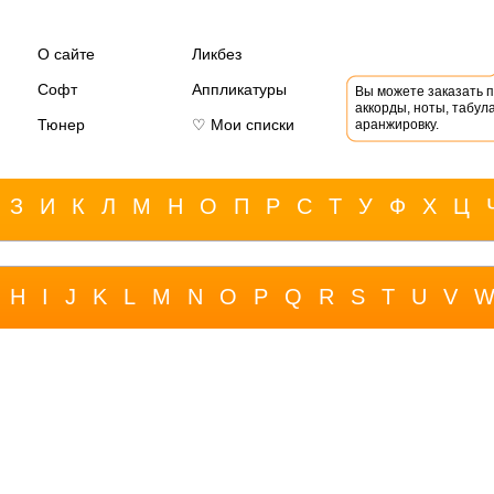
О сайте
Ликбез
Софт
Аппликатуры
Вы можете заказать 
аккорды, ноты, табула
Тюнер
♡ Мои списки
аранжировку.
З
И
К
Л
М
Н
О
П
Р
С
Т
У
Ф
Х
Ц
H
I
J
K
L
M
N
O
P
Q
R
S
T
U
V