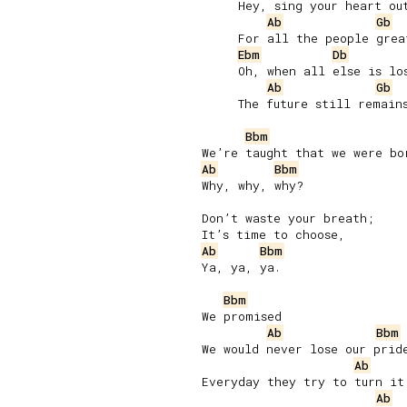
     Hey, sing your heart out
Ab
Gb
     For all the people great
Ebm
Db
     Oh, when all else is los
Ab
Gb
     The future still remains
Bbm
Ab
Bbm
Why, why, why?

Don’t waste your breath;

Ab
Bbm
Ya, ya, ya.

Bbm
We promised

Ab
Bbm
We would never lose our pride
Ab
Everyday they try to turn it 
Ab