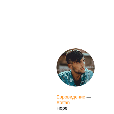
Евровидение
—
Stefan
—
Hope