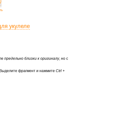
ть
для укулеле
еле
предельно близки к оригиналу
, но с
? Выделите фрагмент и нажмите
Ctrl +