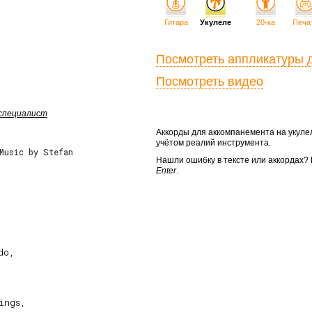
Гитара
Укулеле
20-ка
Печа
Посмотреть аппликатуры 
Посмотреть видео
 специалист
Аккорды для аккомпанемента на укул
учётом реалий инструмента.
Music by Stefan
Нашли ошибку в тексте или аккордах
Enter
.