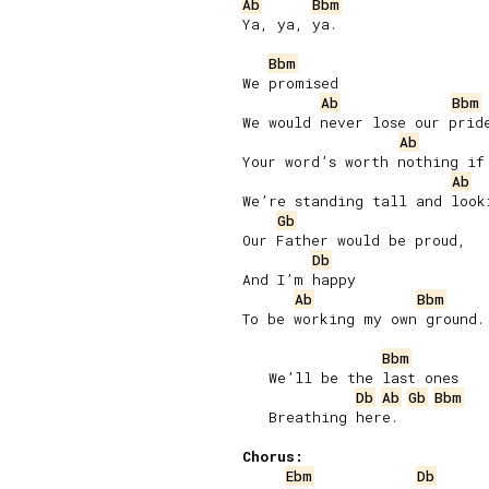
Ab
Bbm
Ya, ya, ya.

Bbm
We promised

Ab
Bbm
We would never lose our pride
Ab
Your word’s worth nothing if 
Ab
We’re standing tall and looki
Gb
Our Father would be proud,

Db
And I’m happy

Ab
Bbm
To be working my own ground.

Bbm
   We’ll be the last ones

Db
Ab
Gb
Bbm
   Breathing here.

Chorus:
Ebm
Db