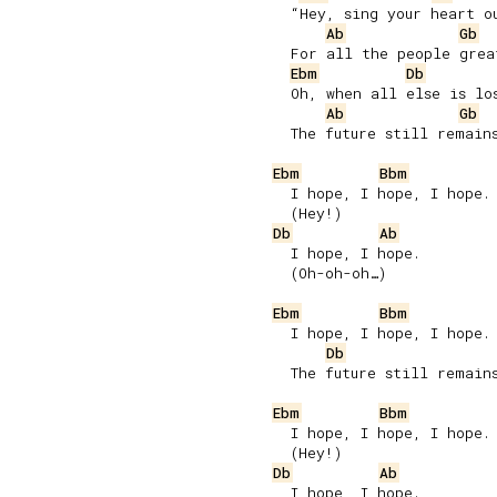
     “Hey, sing your heart ou
Ab
Gb
     For all the people great
Ebm
Db
     Oh, when all else is los
Ab
Gb
     The future still remains
Ebm
Bbm
     I hope, I hope, I hope.

     (Hey!)

Db
Ab
     I hope, I hope.

     (Oh-oh-oh…)

Ebm
Bbm
     I hope, I hope, I hope.

Db
     The future still remains
Ebm
Bbm
     I hope, I hope, I hope.

     (Hey!)

Db
Ab
     I hope, I hope.
