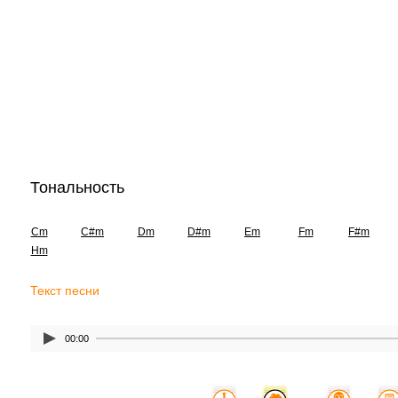
Тональность
Cm
C#m
Dm
D#m
Em
Fm
F#m
Hm
Текст песни
00:00