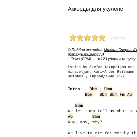
Аккорды для укулеле
2 голоса
© Подбор аккордов:
Михаил Очерет //
(https://ru.muzland.ru)
± Темп (BPM): ♩ = 123 удара в минуту
Lyrics by Stefan Airapetjan and 
Airapetjan, Karl-Ander Reismann
Эстония / Евровидение 2022
Intro:
 … 
Bbm
 | 
Bbm
Bbm
 | 
Bbm
Bbm
Fm
Ab
Bbm
Ab
Bbm
Why, why, why?
