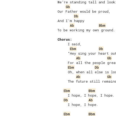
We’re standing tall and looki
Gb
Our Father would be proud,

Db
And I’m happy

Ab
Bbm
To be working my own ground.

Chorus:
     I said,

Ebm
Db
     “Hey sing your heart out
Ab
Gb
     For all the people great
Ebm
Db
     Oh, when all else is los
Ab
Gb
     The future still remains
Ebm
Bbm
     I hope, I hope, I hope.

Db
Ab
     I hope, I hope.

Ebm
Bbm