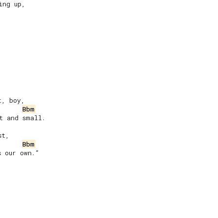
ng up,

, boy,

Bbm
 and small.

t,

Bbm
 our own.”
