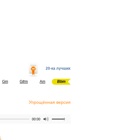
20-ка лучших
Gm
G#m
Am
Bbm
Упрощённая версия
00:00