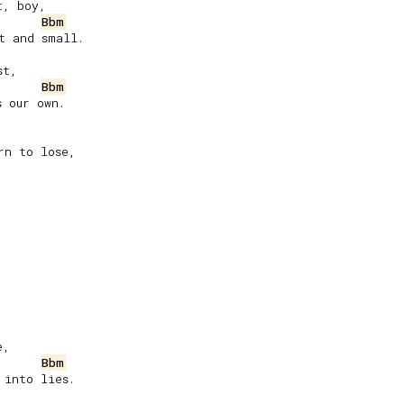
, boy,

Bbm
 and small.

t,

Bbm
 our own.

,

Bbm
into lies.
