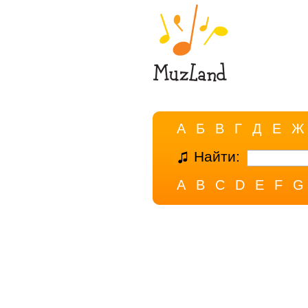
А
Б
В
Г
Д
Е
Ж
Найти:
A
B
C
D
E
F
G