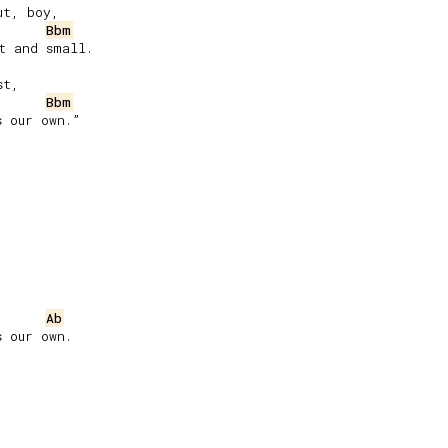
t, boy,

Bbm
 and small.

t,

Bbm
 our own.”

Ab
 our own.
