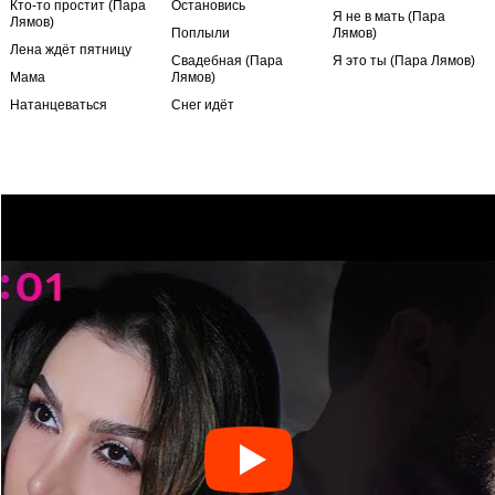
Кто-то простит (Пара
Остановись
Я не в мать (Пара
Лямов)
Поплыли
Лямов)
Лена ждёт пятницу
Свадебная (Пара
Я это ты (Пара Лямов)
Мама
Лямов)
Натанцеваться
Снег идёт