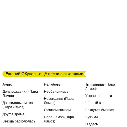
Евгений ОКунев - ещё песни с аккордами
Амиго
Нелюбовь
Ты пьянишь (Пара
Лямов)
День рождения (Пара
Необъяснимое
Лямов)
У края пропасти
Новогодняя (Пара
До свиданья, мама
Лямов)
Чёрный ворон
(Пара Лямов)
О самом важном
Чокнутая бывшая
Другое время
Пара Лямов (Пара
Чужими
Звезда раскололась
Лямов)
Я здесь