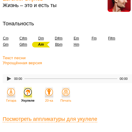
Жизнь – это и есть ты
Тональность
Cm
C#m
Dm
D#m
Em
Fm
F#m
Gm
G#m
Am
Bbm
Hm
Текст песни
Упрощённая версия
00:00
00:00
Гитара
Укулеле
20-ка
Печать
Посмотреть аппликатуры для укулеле