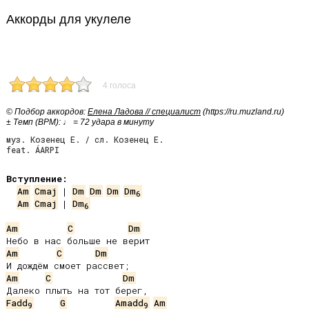
Аккорды для укулеле
4 голоса
© Подбор аккордов:
Елена Ладова // специалист
(https://ru.muzland.ru)
± Темп (BPM): ♩ = 72 удара в минуту
муз. Козенец Е. / сл. Козенец Е.
feat. ÁARPI
Вступление:
Am
Cmaj
 | 
Dm
Dm
Dm
Dm
6
Am
Cmaj
 | 
Dm
6
Am
C
Dm
Am
C
Dm
Am
C
Dm
Fadd
G
Amadd
Am
9
9