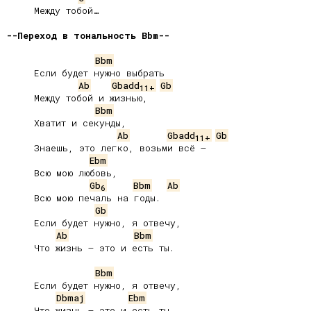
     Между тобой…

--Переход в тональность Bbm--
Bbm
     Если будет нужно выбрать

Ab
Gbadd
Gb
11+
     Между тобой и жизнью,

Bbm
     Хватит и секунды,

Ab
Gbadd
Gb
11+
     Знаешь, это легко, возьми всё –

Ebm
     Всю мою любовь,

Gb
Bbm
Ab
6
     Всю мою печаль на годы.

Gb
     Если будет нужно, я отвечу,

Ab
Bbm
     Что жизнь – это и есть ты.

Bbm
     Если будет нужно, я отвечу,

Dbmaj
Ebm
     Что жизнь – это и есть ты.
