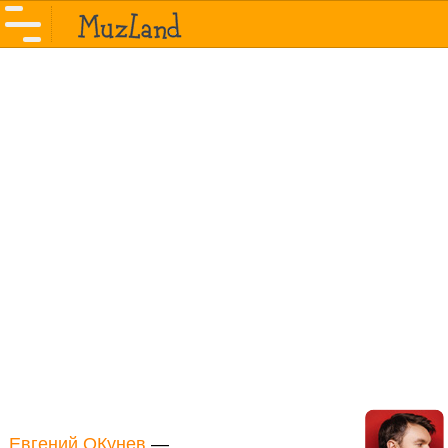
Евгений ОКунев
—