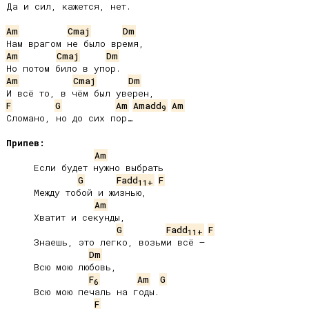
Да и сил, кажется, нет.

Am
Cmaj
Dm
Am
Cmaj
Dm
Am
Cmaj
Dm
F
G
Am
Amadd
Am
9
Сломано, но до сих пор…

Припев:
Am
     Если будет нужно выбрать

G
Fadd
F
11+
     Между тобой и жизнью,

Am
     Хватит и секунды,

G
Fadd
F
11+
     Знаешь, это легко, возьми всё –

Dm
     Всю мою любовь,

F
Am
G
6
     Всю мою печаль на годы.

F