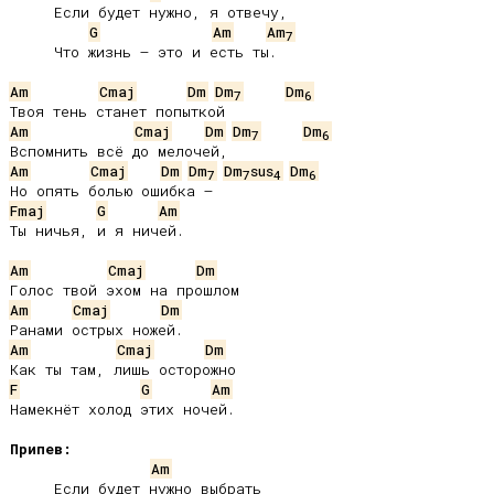
     Если будет нужно, я отвечу,

G
Am
Am
7
     Что жизнь – это и есть ты.

Am
Cmaj
Dm
Dm
Dm
7
6
Am
Cmaj
Dm
Dm
Dm
7
6
Am
Cmaj
Dm
Dm
Dm
sus
Dm
7
7
4
6
Fmaj
G
Am
Ты ничья, и я ничей.

Am
Cmaj
Dm
Am
Cmaj
Dm
Am
Cmaj
Dm
F
G
Am
Намекнёт холод этих ночей.

Припев:
Am
     Если будет нужно выбрать
