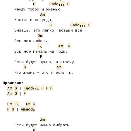
G
Fadd
F
11+
     Между тобой и жизнью,

Am
     Хватит и секунды,

G
Fadd
F
11+
     Знаешь, это легко, возьми всё –

Dm
     Всю мою любовь,

F
Am
G
6
     Всю мою печаль на годы.

F
     Если будет нужно, я отвечу,

G
Am
     Что жизнь – это и есть ты.

Проигрыш:
Am
G
 | 
Fadd
F
F
F
11+
Am
G
 | 
F
Dm
F
 | 
Am
G
6
F
G
 | 
Amadd
9
Am
     Если будет нужно выбрать

G