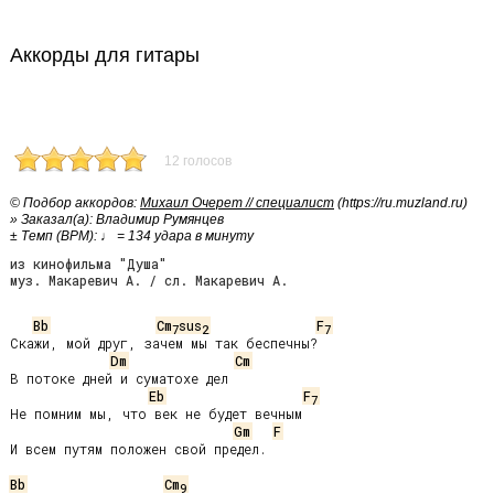
Аккорды для гитары
12 голосов
© Подбор аккордов:
Михаил Очерет // специалист
(https://ru.muzland.ru)
» Заказал(а): Владимир Румянцев
± Темп (BPM): ♩ = 134 удара в минуту
из кинофильма "Душа"
муз. Макаревич А. / сл. Макаревич А.
Bb
Cm
sus
F
7
2
7
Скажи, мой друг, зачем мы так беспечны?

Dm
Cm
В потоке дней и суматохе дел

Eb
F
7
Не помним мы, что век не будет вечным

Gm
F
И всем путям положен свой предел.

Bb
Cm
9