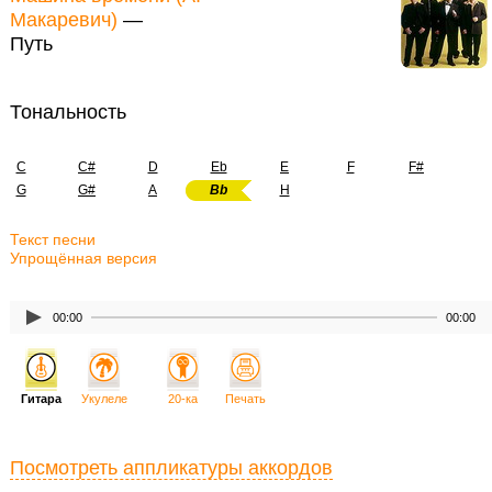
Макаревич)
—
Путь
Тональность
C
C#
D
Eb
E
F
F#
G
G#
A
Bb
H
Текст песни
Упрощённая версия
00:00
00:00
Гитара
Укулеле
20-ка
Печать
Посмотреть аппликатуры аккордов