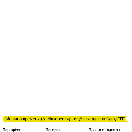
Машина времени (А. Макаревич) - ещё аккорды на букву
"П"
Перекрёсток
Поворот
Прости сегодня за