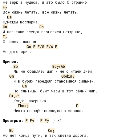
F
7
Всю жизнь летать, всю жизнь летать,

Dm
Cm
Eb
F
7
О самом главном

Gm
F
F/G
F/A
F
Не договорив.

Припев:
Bb
Bb
/Ab
7
     Мы не сбавляем шаг и не считаем дней,

Gm
Gbdim
7
     И в бурях передряг становимся сильней.

Gm
     Но слышишь: бьют часы в тот самый миг,

5-
Em
7
     Когда наверняка

Ebmaj
F
     Никто не ждёт последнего звонка.

Проигрыш:
F
F
 | 
F
F
  } ×2

7
7
Bb
Cm
9