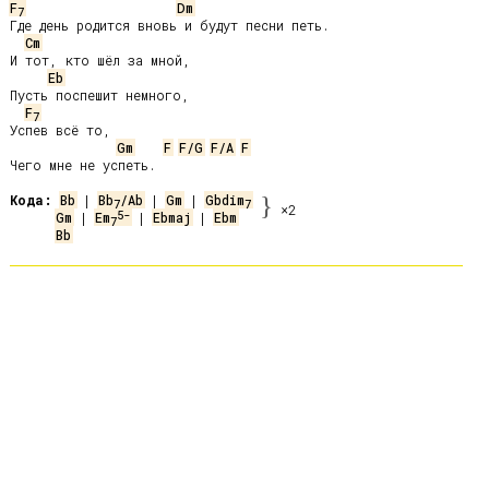
F
Dm
7
Где день родится вновь и будут песни петь.

Cm
И тот, кто шёл за мной,

Eb
Пусть поспешит немного,

F
7
Успев всё то,

Gm
F
F/G
F/A
F
Чего мне не успеть.

Кода:
Bb
 | 
Bb
/Ab
 | 
Gm
 | 
Gbdim
}
7
7
×2
5-
Gm
 | 
Em
 | 
Ebmaj
 | 
Ebm
7
Bb