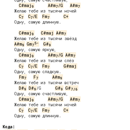
C#maj
A#m
/G
A#m
9
7
7
     Желаю тебе из тысячи ночей

C
C
/E
Fm
C+
7
7
7
     Одну, самую длинную.

C#maj
C#maj
A#m
9
7
     Желаю тебе из тысячи звёзд

5-
A#m
Gm
G#
9
7
9
     Одну, самую яркую,

C#maj
A#m
/G
A#m
9
7
7
     Желаю тебе из тысячи слёз

C
C
/E
Fm
G#maj
7
7
7
     Одну, самую сладкую.

Fm
F
A#m
7
7
9
     Желаю тебе из тысячи встреч

D#
D#
/G      
G#
G#
9
9
9
7
/
6
     Одну, самую счастливую,

C#maj
A#m
/G
A#m
9
7
7
     Желаю тебе из тысячи ночей

C
C
/E
Fm
C+
7
7
7
     Одну, самую длинную.

Кода: