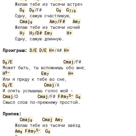
     Желаю тебе из тысячи встреч

D
D
/F#      
G
G
9
9
9
7
/
6
     Одну, самую счастливую,

Cmaj
Am
/F#
Am
9
7
7
     Желаю тебе из тысячи ночей

H
H
/D#
Em
H+
7
7
7
     Одну, самую длинную.

Проигрыш:
D/E
D/E
H+
/A# 
H+
D
/E
Cmaj
/F#

6
9-
H
Em
H+
7
D
/E
Cmaj
/A

6
5-
Cmaj
/D        
Cmaj
/F# 
F#m
G
7
9
Смысл слов по-прежнему простой.

Припев:
Cmaj
Cmaj
Am
9
7
     Желаю тебе из тысячи звёзд

5-
Am
F#m
G
9
7
9