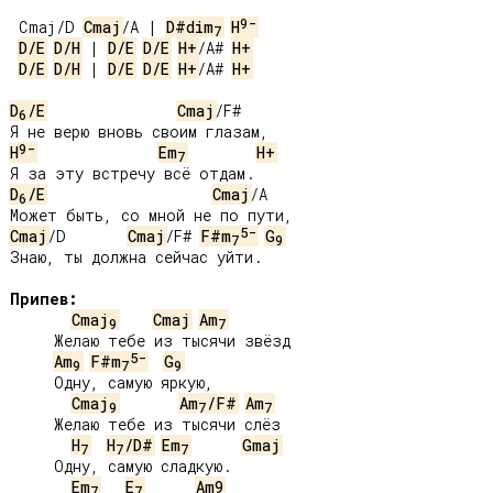
9-
Cmaj/D 
Cmaj
/A | 
D#dim
H
7
D/E
D/H
 | 
D/E
D/E
H+
/A# 
H+
D/E
D/H
 | 
D/E
D/E
H+
/A# 
H+
D
/E
Cmaj
/F#

6
9-
H
Em
H+
7
D
/E
Cmaj
/A

6
5-
Cmaj
/D       
Cmaj
/F# 
F#m
G
7
9
Знаю, ты должна сейчас уйти.

Припев:
Cmaj
Cmaj
Am
9
7
     Желаю тебе из тысячи звёзд

5-
Am
F#m
G
9
7
9
     Одну, самую яркую,

Cmaj
Am
/F#
Am
9
7
7
     Желаю тебе из тысячи слёз

H
H
/D#
Em
Gmaj
7
7
7
     Одну, самую сладкую.

Em
E
Am9
7
7