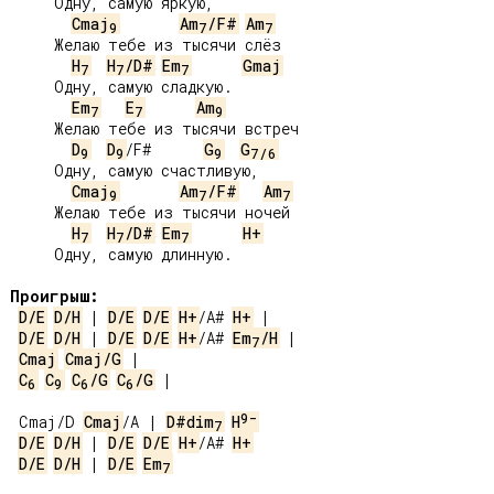
     Одну, самую яркую,

Cmaj
Am
/F#
Am
9
7
7
     Желаю тебе из тысячи слёз

H
H
/D#
Em
Gmaj
7
7
7
     Одну, самую сладкую.

Em
E
Am
7
7
9
     Желаю тебе из тысячи встреч

D
D
/F#      
G
G
9
9
9
7
/
6
     Одну, самую счастливую,

Cmaj
Am
/F#
Am
9
7
7
     Желаю тебе из тысячи ночей

H
H
/D#
Em
H+
7
7
7
     Одну, самую длинную.

Проигрыш:
D/E
D/H
 | 
D/E
D/E
H+
/A# 
H+
D/E
D/H
 | 
D/E
D/E
H+
/A# 
Em
/H
7
Cmaj
Cmaj/G
C
C
C
/G
C
/G
 |

6
9
6
6
9-
Cmaj/D 
Cmaj
/A | 
D#dim
H
7
D/E
D/H
 | 
D/E
D/E
H+
/A# 
H+
D/E
D/H
 | 
D/E
Em
7