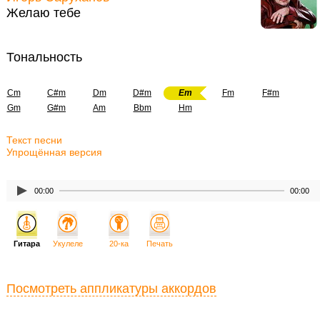
Желаю тебе
Тональность
Cm
C#m
Dm
D#m
Em
Fm
F#m
Gm
G#m
Am
Bbm
Hm
Текст песни
Упрощённая версия
00:00
00:00
Гитара
Укулеле
20-ка
Печать
Посмотреть аппликатуры аккордов