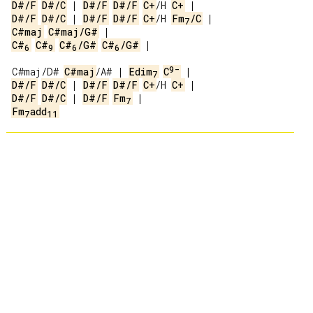
D#/F
D#/C
 | 
D#/F
D#/F
C+
/H 
C+
D#/F
D#/C
 | 
D#/F
D#/F
C+
/H 
Fm
/C
7
C#maj
C#maj/G#
C#
C#
C#
/G#
C#
/G#
 |

6
9
6
6
9-
C#maj/D# 
C#maj
/A# | 
Edim
C
7
D#/F
D#/C
 | 
D#/F
D#/F
C+
/H 
C+
D#/F
D#/C
 | 
D#/F
Fm
7
Fm
add
7
11