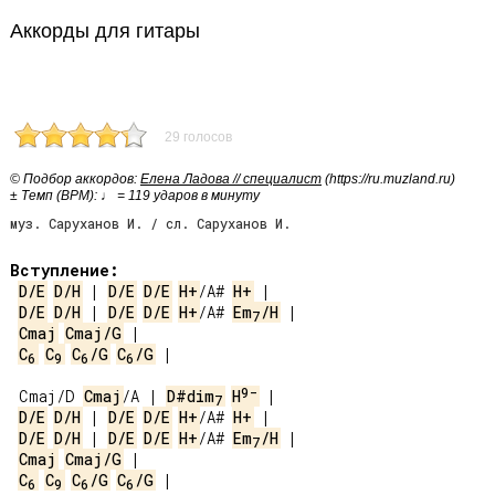
Аккорды для гитары
29 голосов
© Подбор аккордов:
Елена Ладова // специалист
(https://ru.muzland.ru)
± Темп (BPM): ♩ = 119 ударов в минуту
муз. Саруханов И. / сл. Саруханов И.
Вступление:
D/E
D/H
 | 
D/E
D/E
H+
/A# 
H+
D/E
D/H
 | 
D/E
D/E
H+
/A# 
Em
/H
7
Cmaj
Cmaj/G
C
C
C
/G
C
/G
 |

6
9
6
6
9-
Cmaj/D 
Cmaj
/A | 
D#dim
H
7
D/E
D/H
 | 
D/E
D/E
H+
/A# 
H+
D/E
D/H
 | 
D/E
D/E
H+
/A# 
Em
/H
7
Cmaj
Cmaj/G
C
C
C
/G
C
/G
 |

6
9
6
6