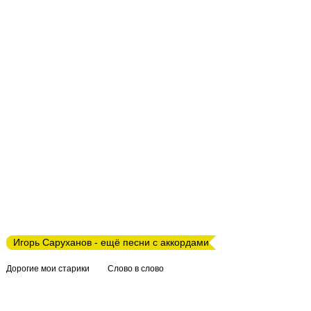
Игорь Саруханов - ещё песни с аккордами
Дорогие мои старики
Слово в слово