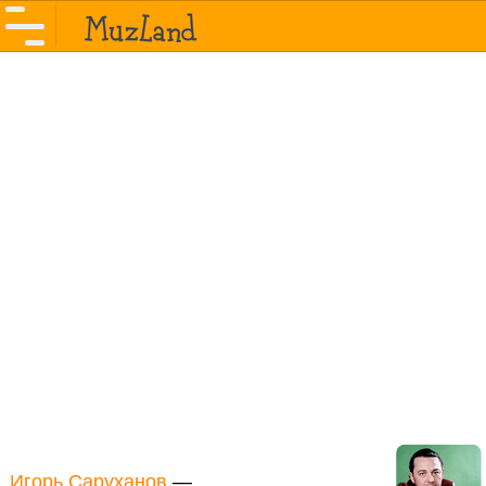
Игорь Саруханов
—