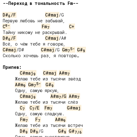
--Переход в тональность Fm--
D#
/F
C#maj
/G

6
9-
C
Fm
C+
7
D#
/F
C#maj
/A#

6
5-
C#maj
/D#       
C#maj
/G 
Gm
G#
7
9
Сколько хочешь раз, я повторю…

Припев:
C#maj
C#maj
A#m
9
7
     Желаю тебе из тысячи звёзд

5-
A#m
Gm
G#
9
7
9
     Одну, самую яркую,

C#maj
A#m
/G
A#m
9
7
7
     Желаю тебе из тысячи слёз

C
C
/E
Fm
G#maj
7
7
7
     Одну, самую сладкую.

Fm
F
A#m
7
7
9
     Желаю тебе из тысячи встреч

D#
D#
/G      
G#
G#
9
9
9
7
/
6
     Одну, самую счастливую,
