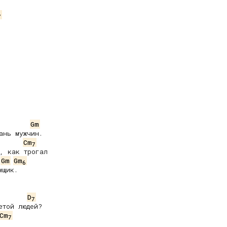
7
Gm
Cm
7
, как трогал

Gm
Gm
6
щик.

D
7
той людей?

Cm
7