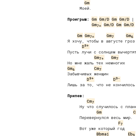
Gm
     Моей.

Проигрыш:
Gm
Gm/D
Gm
Gm/D
Gm
Gm/D
Gm
Gm/D
7
+
Gm
Gm
Gm
Gm
7
+
7
6
Я хочу, чтобы в августе гроз 
9+
D
Пусть лучи с солнцем вычертят
Gm
Gm
7
+
7
Gm
Cm
6
7
Забывчивых женщин

9+
9-
D
D
Лишь за то, что не кончилось 
Припев:
Cm
7
     Ну что случилось с плане
Gm
C
     Перевернулся весь мир.

F
7
     Вот уже который год

Bbmaj
Eb
9