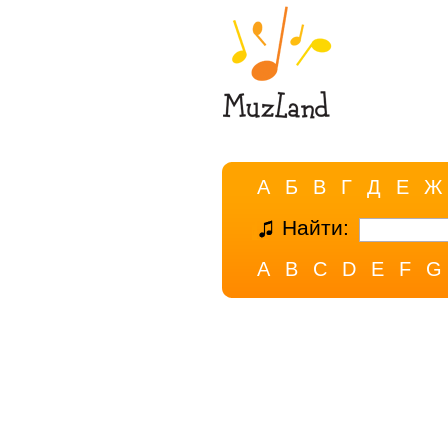
А
Б
В
Г
Д
Е
Ж
Найти:
A
B
C
D
E
F
G