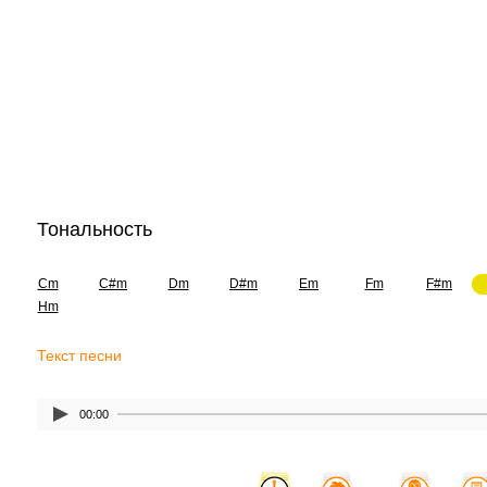
Тональность
Cm
C#m
Dm
D#m
Em
Fm
F#m
Hm
Текст песни
00:00