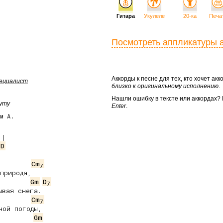
Гитара
Укулеле
20-ка
Печа
Посмотреть аппликатуры 
Аккорды к песне для тех, кто хочет а
пециалист
близко к оригинальному исполнению
.
Нашли ошибку в тексте или аккордах
нуту
Enter
.
м А.
/D
Cm
7
природа,

Gm
D
7
вая снега.

Cm
7
ой погоды,

Gm