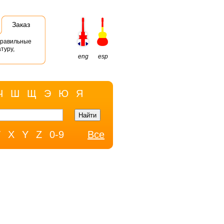
Заказ
правильные
туру,
eng
esp
Ч
Ш
Щ
Э
Ю
Я
W
X
Y
Z
0-9
Все