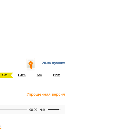
20-ка лучших
Gm
G#m
Am
Bbm
Упрощённая версия
00:00