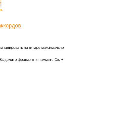
ть
аккордов
ккомпанировать на гитаре максимально
? Выделите фрагмент и нажмите
Ctrl +