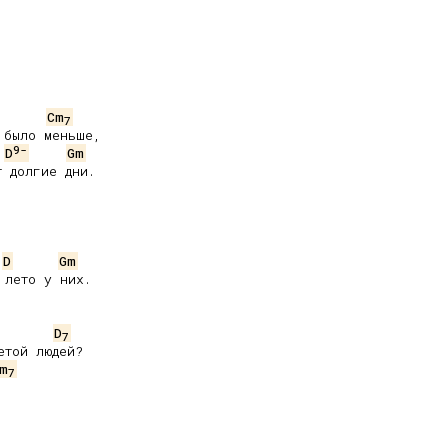
Cm
7
было меньше,

9-
D
Gm
 долгие дни.

D
Gm
лето у них.

D
7
той людей?

m
7