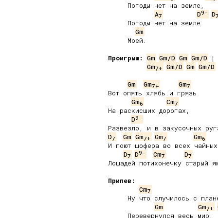
     Погоды нет на земле,

9-
A
D
D
7
     Погоды нет на земле

Gm
     Моей.

Проигрыш:
Gm
Gm/D
Gm
Gm/D
Gm
Gm/D
Gm
Gm/D
7
+
Gm
Gm
Gm
7
+
7
Вот опять хлябь и грязь

Gm
Cm
6
7
На раскисших дорогах,

9-
D
D
Gm
Gm
Gm
Gm
7
7
+
7
6
И поют шофера во всех чайных
9-
D
D
Cm
D
7
7
7
Лошадей потихонечку старый ям
Припев:
Cm
7
     Ну что случилось с плане
Gm
Gm
7
+
     Перевернулся весь мир.
