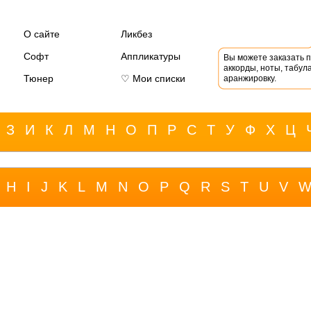
О сайте
Ликбез
Софт
Аппликатуры
Вы можете заказать 
аккорды, ноты, табула
Тюнер
♡ Мои списки
аранжировку.
З
И
К
Л
М
Н
О
П
Р
С
Т
У
Ф
Х
Ц
H
I
J
K
L
M
N
O
P
Q
R
S
T
U
V