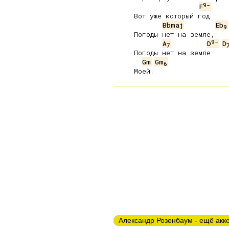
9-
F
     Вот уже который год

Bbmaj
Eb
9
     Погоды нет на земле,

9-
A
D
D
7
     Погоды нет на земле

Gm
Gm
6
Александр Розенбаум - ещё акк