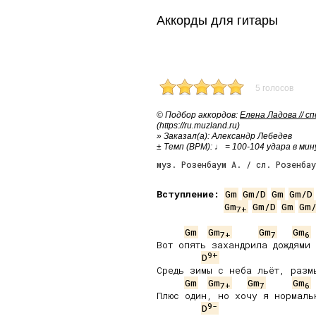
Аккорды для гитары
5 голосов
© Подбор аккордов:
Елена Ладова // с
(https://ru.muzland.ru)
» Заказал(а): Александр Лебедев
± Темп (BPM): ♩ = 100-104 удара в ми
муз. Розенбаум А. / сл. Розенбау
Вступление:
Gm
Gm/D
Gm
Gm/D
Gm
Gm/D
Gm
Gm
7
+
Gm
Gm
Gm
Gm
7
+
7
6
Вот опять захандрила дождями 
9+
D
Средь зимы с неба льёт, размы
Gm
Gm
Gm
Gm
7
+
7
6
Плюс один, но хочу я нормальн
9-
D