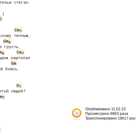
елью стегал.

D
Cm
7
кому тёплым,

Gm
6
m
Cm
6
7
дом заштопал

Gm
й боюсь.

D
7
той людей?

m
7
Опубликовано 11.02.23
Просмотрено 9803 раза
Транспонировано 19617 раз
7