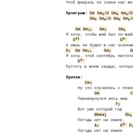
Чтоб февраль по спине нас мет
Проигрыш:
Gm
Gm
/D
Gm
Gm
/D
6
6
6
Gm
Gm
/D
Gm
Gm
/
6
6
6
6
Gm
Gm
Gm
Gm
7
+
7
6
Я хочу, чтобы май был по-майс
9+
9-
D
D
D
Gm
Gm
Gm
G
7
7
+
7
Я хочу, чтоб сентябрь листопа
9-
D
Пустоту в моём сердце, которо
Припев:
Cm
7
     Ну что случилось с плане
Gm
C
     Перевернулся весь мир.

F
7
     Вот уже который год

Bbmaj
Eb
9
     Погоды нет на земле,

9-
A
D
D
7
     Погоды нет на земле
