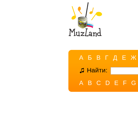
А
Б
В
Г
Д
Е
Ж
Найти:
A
B
C
D
E
F
G