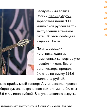
20
20
Заслуженный артист
20
России
Леонид Агутин
20
заработает почти 900
20
миллионов рублей за три
20
выступления в течение
20
лета. Об этом сообщает
издание Ura.ru.
По информации
источника, один из
намеченных концертов уже
прошёл 4 июля. Всего
организаторы продали
билетов на сумму 114,6
миллиона рублей.
льно прибыльный концерт Агутина запланирован
 Общая сумма, потраченная зрителями на билеты
6,9 миллиона рублей. В случае аншлага выручка
 планирует выступить в Сочи 25 июля. На это