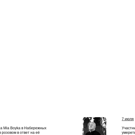
7 июля
та Mia Boyka в Набережных
Участн
 розовом в ответ на её
умереть