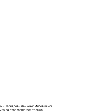
ик «Песняров» Дайнеко: Мисевич мог
 из-за оторвавшегося тромба.