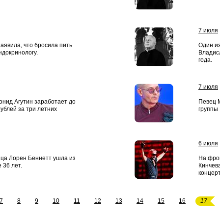
7 июля
аявила, что бросила пить
Один и
ндокринологу.
Владисл
года.
7 июля
еонид Агутин заработает до
Певец 
ублей за три летних
группы 
6 июля
ица Лорен Беннетт ушла из
На фро
 36 лет.
Кинчева
концерт
7
8
9
10
11
12
13
14
15
16
17