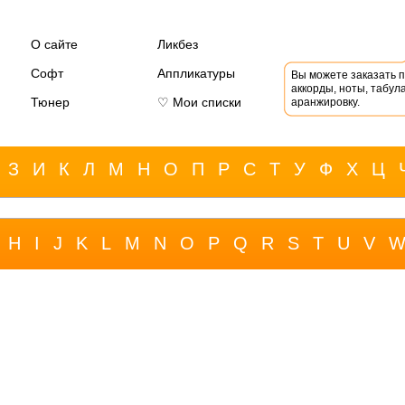
О сайте
Ликбез
Софт
Аппликатуры
Вы можете заказать 
аккорды, ноты, табула
Тюнер
♡ Мои списки
аранжировку.
З
И
К
Л
М
Н
О
П
Р
С
Т
У
Ф
Х
Ц
H
I
J
K
L
M
N
O
P
Q
R
S
T
U
V