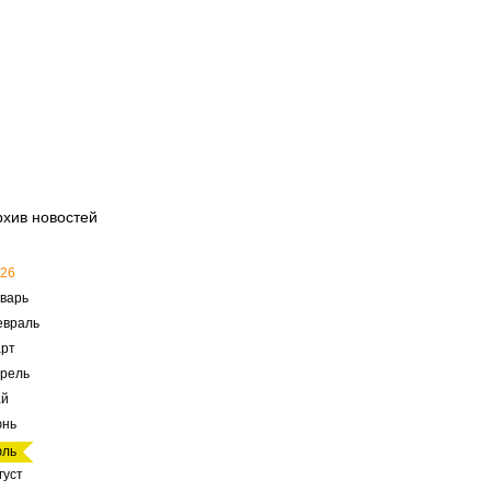
рхив новостей
26
варь
евраль
рт
рель
ай
юнь
юль
густ