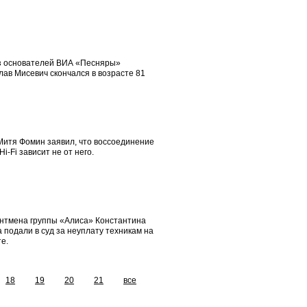
з основателей ВИА «Песняры»
ав Мисевич скончался в возрасте 81
Митя Фомин заявил, что воссоединение
Hi-Fi зависит не от него.
нтмена группы «Алиса» Константина
 подали в суд за неуплату техникам на
е.
18
19
20
21
все