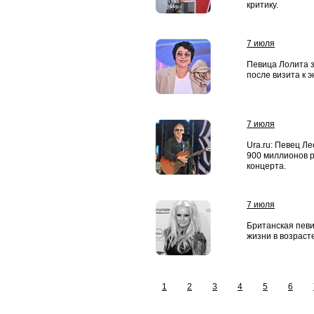
критику.
7 июля
Певица Лолита з
после визита к э
7 июля
Ura.ru: Певец Л
900 миллионов р
концерта.
7 июля
Британская пев
жизни в возрасте
1
2
3
4
5
6