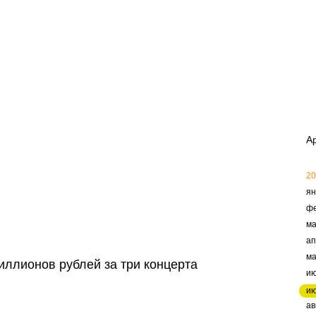
А
20
ян
ф
ма
ап
м
иллионов рублей за три концерта
и
и
ав