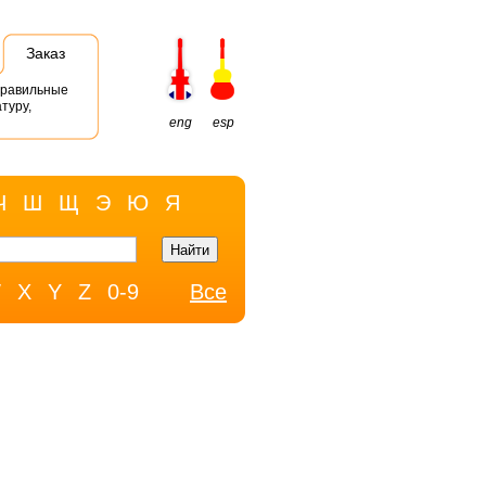
Заказ
правильные
туру,
eng
esp
Ч
Ш
Щ
Э
Ю
Я
W
X
Y
Z
0-9
Все