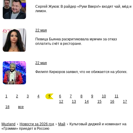
Сергей Жуков: В райдер «Руки Вверх!» входят чай, мёд и
лимон.
22 мая
Певица Бьянка раскритиковала мужчин за отказ
оплатить счёт в ресторане.
22 мая
Филипп Киркоров заявил, что не обижается на убогих.
1
2
3
4
5
6
7
8
9
10
11
12
13
14
15
16
17
18
все
Muzland
Новости за 2026 год
Май
Культовый диджей и номинант на
«Грэмми» приедет в Россию