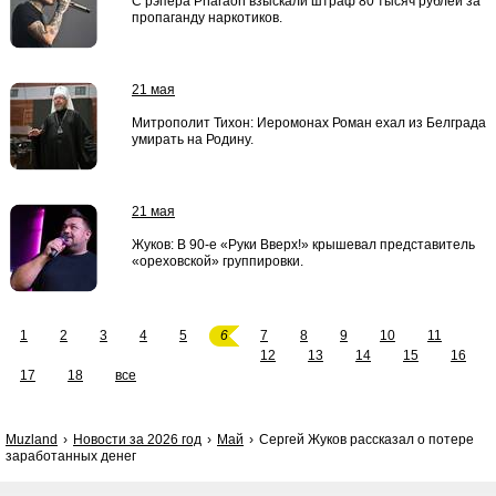
С рэпера Pharaoh взыскали штраф 80 тысяч рублей за
пропаганду наркотиков.
21 мая
Митрополит Тихон: Иеромонах Роман ехал из Белграда
умирать на Родину.
21 мая
Жуков: В 90-е «Руки Вверх!» крышевал представитель
«ореховской» группировки.
1
2
3
4
5
6
7
8
9
10
11
12
13
14
15
16
17
18
все
Muzland
Новости за 2026 год
Май
Сергей Жуков рассказал о потере
заработанных денег