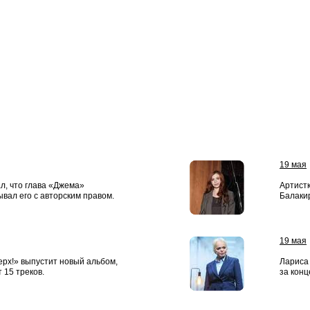
19 мая
л, что глава «Джема»
Артист
вал его с авторским правом.
Балаки
19 мая
ерх!» выпустит новый альбом,
Лариса
 15 треков.
за конц