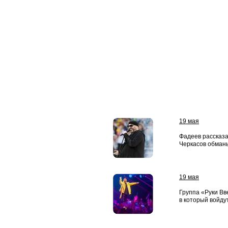
19 мая
Фадеев рассказа
Черкасов обманы
19 мая
Группа «Руки Вв
в который войдут