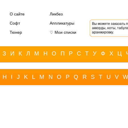
О сайте
Ликбез
Софт
Аппликатуры
Вы можете заказать 
аккорды, ноты, табула
Тюнер
♡ Мои списки
аранжировку.
З
И
К
Л
М
Н
О
П
Р
С
Т
У
Ф
Х
Ц
H
I
J
K
L
M
N
O
P
Q
R
S
T
U
V