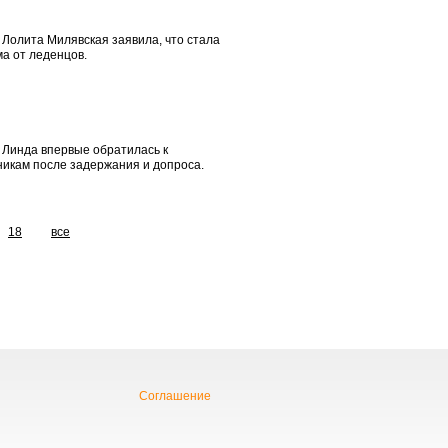
Лолита Милявская заявила, что стала
а от леденцов.
 Линда впервые обратилась к
никам после задержания и допроса.
18
все
Соглашение