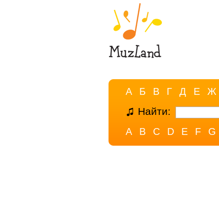
А
Б
В
Г
Д
Е
Ж
Найти:
A
B
C
D
E
F
G