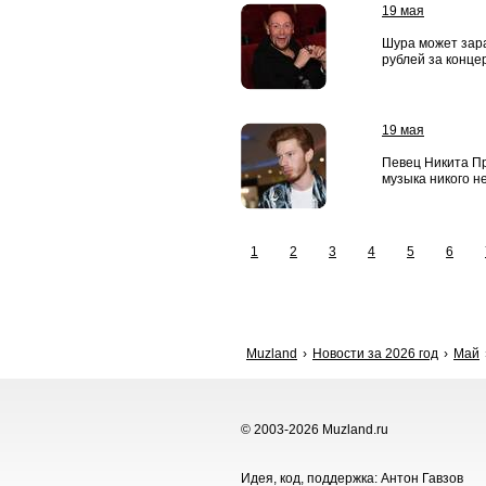
19 мая
Шура может зар
рублей за конце
19 мая
Певец Никита Пр
музыка никого н
1
2
3
4
5
6
Muzland
Новости за 2026 год
Май
© 2003-2026 Muzland.ru
Идея, код, поддержка: Антон Гавзов