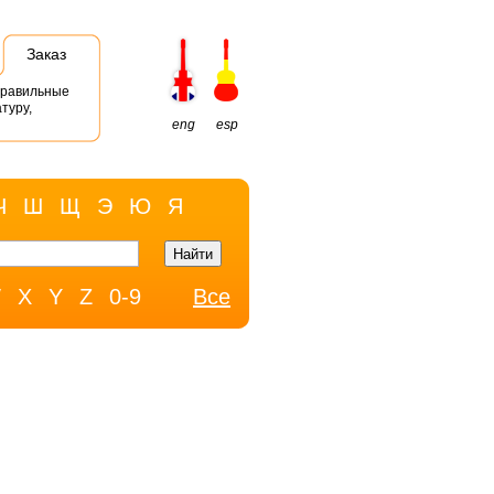
Заказ
правильные
туру,
eng
esp
Ч
Ш
Щ
Э
Ю
Я
W
X
Y
Z
0-9
Все