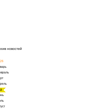
рхив новостей
26
варь
евраль
рт
рель
ай
юнь
юль
густ