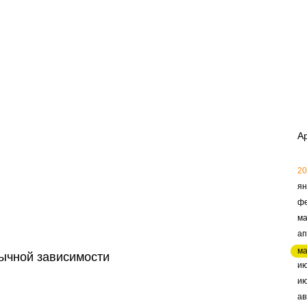
А
20
ян
ф
ма
ап
м
ычной зависимости
и
и
ав