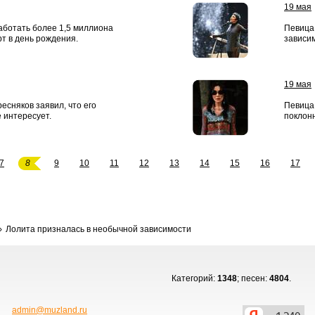
19 мая
аботать более 1,5 миллиона
Певица 
рт в день рождения.
зависим
19 мая
есняков заявил, что его
Певица
е интересует.
поклон
7
8
9
10
11
12
13
14
15
16
17
Лолита призналась в необычной зависимости
Категорий:
1348
; песен:
4804
.
admin@muzland.ru