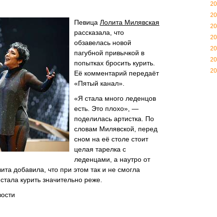
20
20
Певица
Лолита Милявская
20
рассказала, что
20
обзавелась новой
20
пагубной привычкой в
20
попытках бросить курить.
20
Её комментарий передаёт
«Пятый канал».
«Я стала много леденцов
есть. Это плохо», —
поделилась артистка. По
словам Милявской, перед
сном на её столе стоит
целая тарелка с
леденцами, а наутро от
ита добавила, что при этом так и не смогла
и стала курить значительно реже.
вости