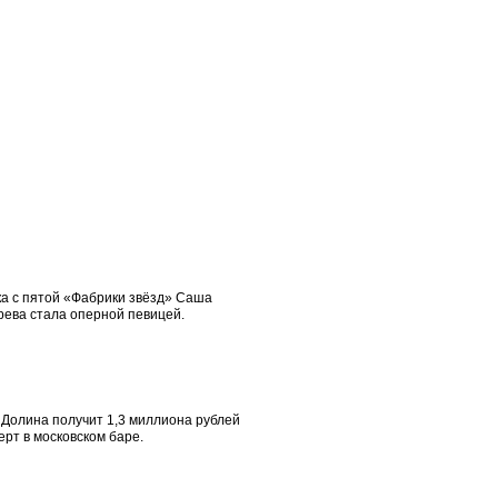
ка с пятой «Фабрики звёзд» Саша
рева стала оперной певицей.
 Долина получит 1,3 миллиона рублей
ерт в московском баре.