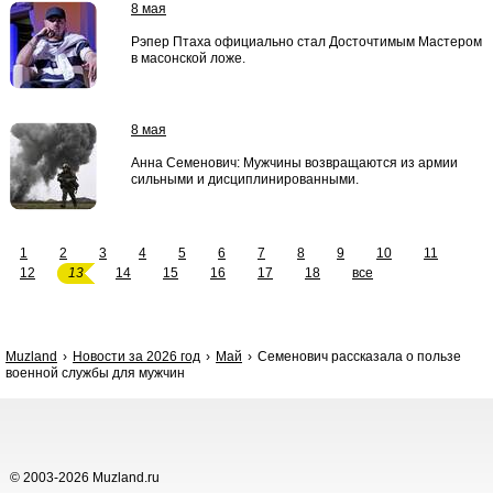
8 мая
Рэпер Птаха официально стал Досточтимым Мастером
в масонской ложе.
8 мая
Анна Семенович: Мужчины возвращаются из армии
сильными и дисциплинированными.
1
2
3
4
5
6
7
8
9
10
11
12
13
14
15
16
17
18
все
Muzland
Новости за 2026 год
Май
Семенович рассказала о пользе
военной службы для мужчин
© 2003-2026 Muzland.ru