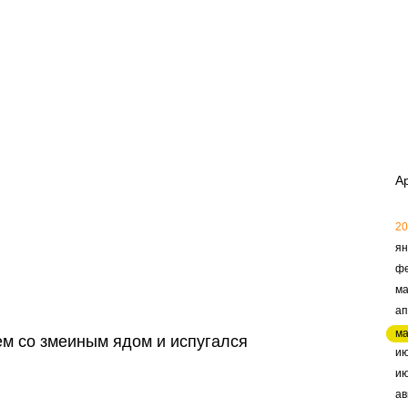
А
20
ян
ф
ма
ап
м
ем со змеиным ядом и испугался
и
и
ав