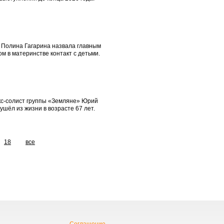
 Полина Гагарина назвала главным
м в материнстве контакт с детьми.
Экс-солист группы «Земляне» Юрий
ушёл из жизни в возрасте 67 лет.
18
все