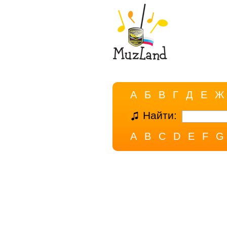
А
Б
В
Г
Д
Е
Ж
Найти:
A
B
C
D
E
F
G