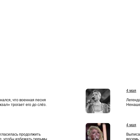
4 мая
нался, что военная песня
Легенд
зал» трогает его до слёз.
Ненашев
4 мая
огласилась продолжить
Выписа
е, чтобы избежать тюрьмы.
восемь 