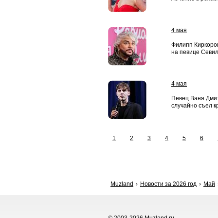
4 мая
Филипп Киркоров
на певице Севил
4 мая
Певец Ваня Дми
случайно съел к
1
2
3
4
5
6
Muzland
Новости за 2026 год
Май