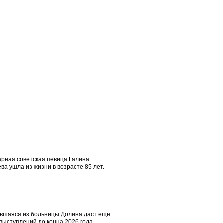
арная советская певица Галина
а ушла из жизни в возрасте 85 лет.
вшаяся из больницы Долина даст ещё
выступлений до конца 2026 года.