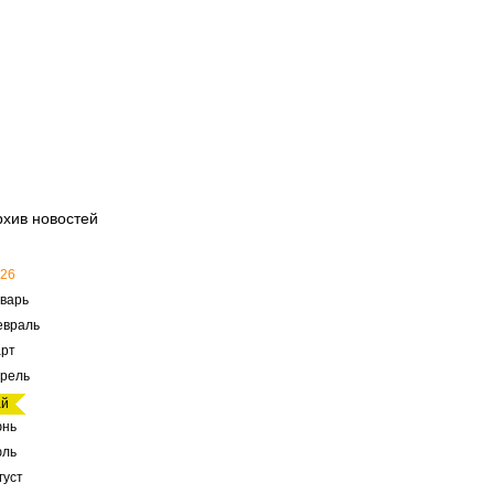
рхив новостей
26
варь
евраль
рт
рель
ай
юнь
юль
густ