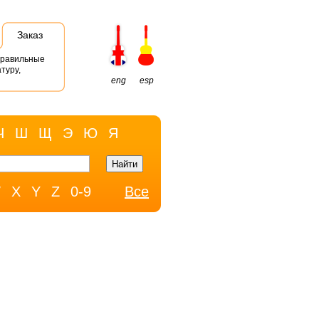
Заказ
правильные
туру,
eng
esp
Ч
Ш
Щ
Э
Ю
Я
W
X
Y
Z
0-9
Все