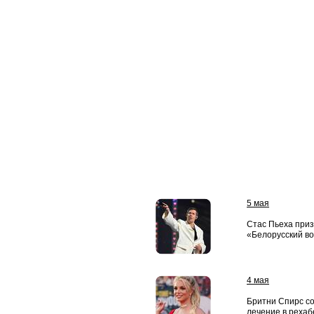
5 мая
Стас Пьеха приз
«Белорусский вок
4 мая
Бритни Спирс с
лечение в рехаб