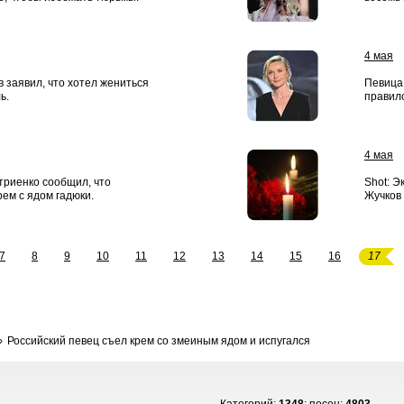
4 мая
 заявил, что хотел жениться
Певица
ь.
правило
4 мая
триенко сообщил, что
Shot: 
рем с ядом гадюки.
Жучков 
7
8
9
10
11
12
13
14
15
16
17
Российский певец съел крем со змеиным ядом и испугался