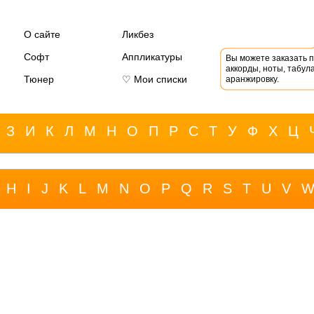
О сайте
Ликбез
Софт
Аппликатуры
Вы можете заказать 
аккорды, ноты, табула
Тюнер
♡ Мои списки
аранжировку.
З
И
К
Л
М
Н
О
П
Р
С
Т
У
Ф
Х
Ц
H
I
J
K
L
M
N
O
P
Q
R
S
T
U
V