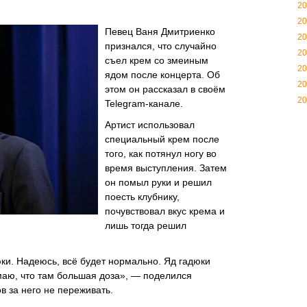
20
20
Певец Ваня Дмитриенко
20
признался, что случайно
20
съел крем со змеиным
20
ядом после концерта. Об
20
этом он рассказал в своём
20
Telegram-канале.
Артист использовал
специальный крем после
того, как потянул ногу во
время выступления. Затем
он помыл руки и решил
поесть клубнику,
почувствовал вкус крема и
лишь тогда решил
юки. Надеюсь, всё будет нормально. Яд гадюки
маю, что там большая доза», — поделился
в за него не переживать.