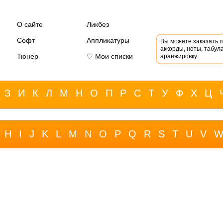
О сайте
Ликбез
Софт
Аппликатуры
Вы можете заказать 
аккорды, ноты, табула
Тюнер
♡ Мои списки
аранжировку.
З
И
К
Л
М
Н
О
П
Р
С
Т
У
Ф
Х
Ц
H
I
J
K
L
M
N
O
P
Q
R
S
T
U
V