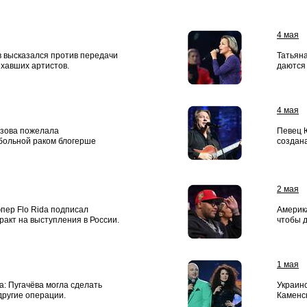
4 мая
 высказался против передачи
Татьяна
ехавших артистов.
даются
4 мая
узова пожелала
Певец 
больной раком блогерше
создан
2 мая
пер Flo Rida подписал
Америка
ракт на выступления в России.
чтобы д
1 мая
: Пугачёва могла сделать
Украинс
другие операции.
Каменс