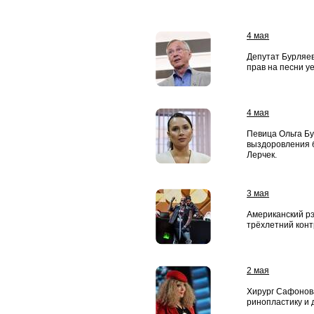
4 мая
Депутат Бурляев
прав на песни у
4 мая
Певица Ольга Б
выздоровления 
Лерчек.
3 мая
Американский рэ
трёхлетний конт
2 мая
Хирург Сафонова
ринопластику и 