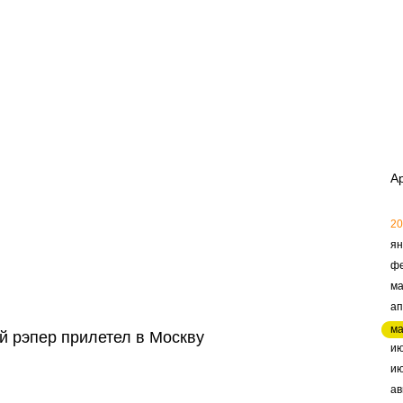
А
20
ян
ф
ма
ап
м
й рэпер прилетел в Москву
и
и
ав