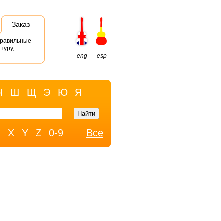
Заказ
правильные
туру,
eng
esp
Ч
Ш
Щ
Э
Ю
Я
W
X
Y
Z
0-9
Все