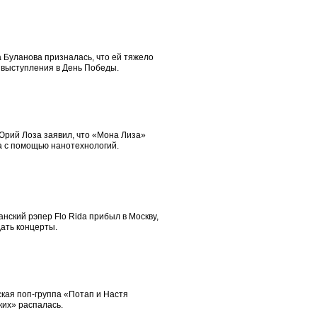
 Буланова призналась, что ей тяжело
 выступления в День Победы.
Юрий Лоза заявил, что «Мона Лиза»
а с помощью нанотехнологий.
нский рэпер Flo Rida прибыл в Москву,
ать концерты.
кая поп-группа «Потап и Настя
ких» распалась.