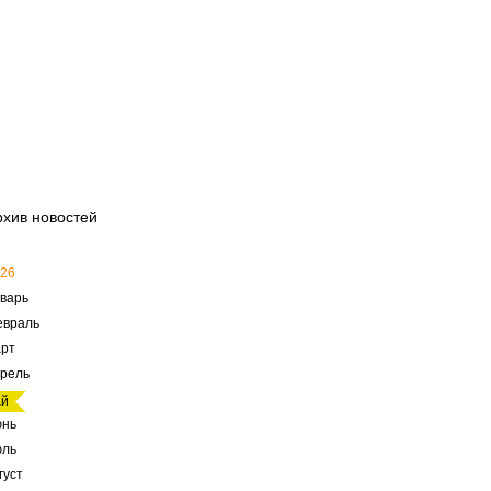
рхив новостей
26
варь
евраль
рт
рель
ай
юнь
юль
густ