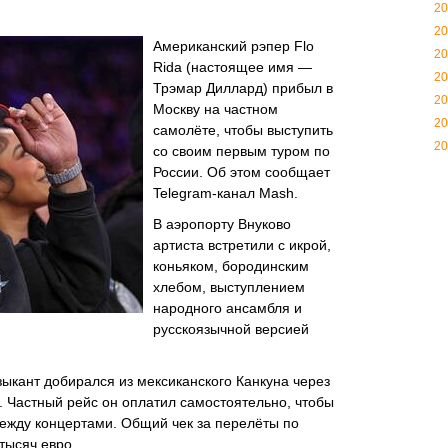
20
20
Американский рэпер Flo
20
Rida (настоящее имя —
20
Трэмар Диллард) прибыл в
20
Москву на частном
20
самолёте, чтобы выступить
20
со своим первым туром по
России. Об этом сообщает
Telegram-канал Mash.
В аэропорту Внуково
артиста встретили с икрой,
коньяком, бородинским
хлебом, выступлением
народного ансамбля и
русскоязычной версией
зыкант добирался из мексиканского Канкуна через
в. Частный рейс он оплатил самостоятельно, чтобы
между концертами. Общий чек за перелёты по
тысяч евро.