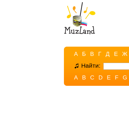
А
Б
В
Г
Д
Е
Ж
Найти:
A
B
C
D
E
F
G