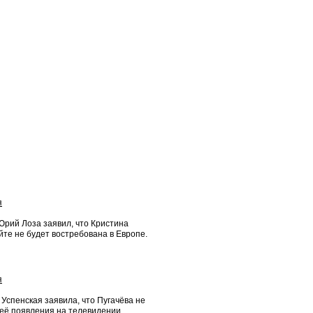
я
Юрий Лоза заявил, что Кристина
те не будет востребована в Европе.
я
Успенская заявила, что Пугачёва не
её появления на телевидении.