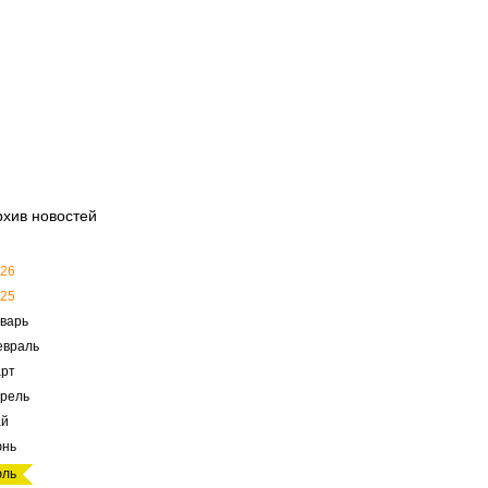
рхив новостей
26
25
варь
евраль
рт
рель
ай
юнь
юль