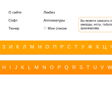
О сайте
Ликбез
Софт
Аппликатуры
Вы можете заказать 
аккорды, ноты, табула
Тюнер
♡ Мои списки
аранжировку.
З
И
К
Л
М
Н
О
П
Р
С
Т
У
Ф
Х
Ц
H
I
J
K
L
M
N
O
P
Q
R
S
T
U
V