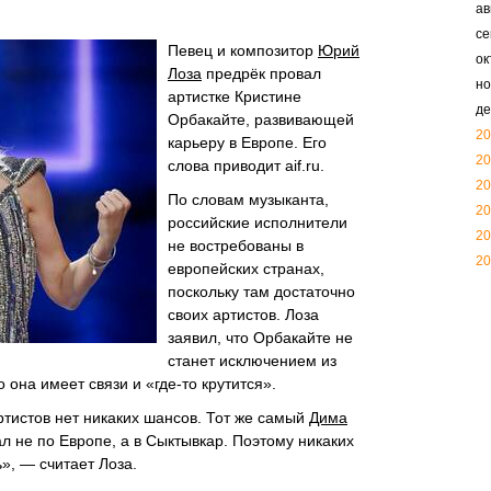
ав
се
Певец и композитор
Юрий
ок
Лоза
предрёк провал
но
артистке Кристине
де
Орбакайте, развивающей
20
карьеру в Европе. Его
20
слова приводит aif.ru.
20
По словам музыканта,
20
российские исполнители
20
не востребованы в
20
европейских странах,
поскольку там достаточно
своих артистов. Лоза
заявил, что Орбакайте не
станет исключением из
о она имеет связи и «где-то крутится».
тистов нет никаких шансов. Тот же самый
Дима
ал не по Европе, а в Сыктывкар. Поэтому никаких
ь», — считает Лоза.