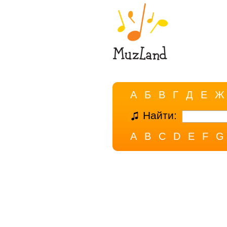
А
Б
В
Г
Д
Е
Ж
Найти:
A
B
C
D
E
F
G