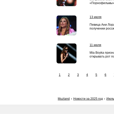
«Порнофильмы»
13 июля
Певица Ани Лора
получении росси
11 июля
Mia Boyka призн
открывать рот п
1
2
3
4
5
6
Muzland
Новости за 2025 год
Июл