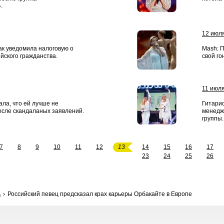
.
12 июл
к уведомила налоговую о
Mash: 
йского гражданства.
свой го
11 июл
ала, что ей лучше не
Гитари
осле скандаланых заявлений.
менедж
группы.
7
8
9
10
11
12
13
14
15
16
17
23
24
25
26
ь
Российский певец предсказал крах карьеры Орбакайте в Европе