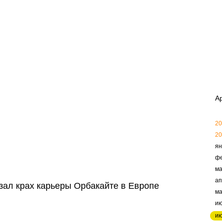
А
20
20
ян
ф
ма
ап
зал крах карьеры Орбакайте в Европе
м
и
и