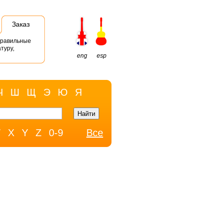
Заказ
правильные
туру,
eng
esp
Ч
Ш
Щ
Э
Ю
Я
W
X
Y
Z
0-9
Все