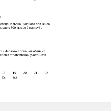
я
Певица Татьяна Буланова повысила
норар с 700 тыс до 2 млн руб..
я
ст «Миража» Горбашов обвинил
еров в стравливании участников
18
19
20
21
22
27
все