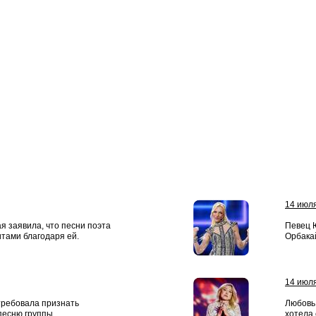
14 июл
я заявила, что песни поэта
Певец 
итами благодаря ей.
Орбакай
14 июл
требовала признать
Любовь 
песню группы
хотела 