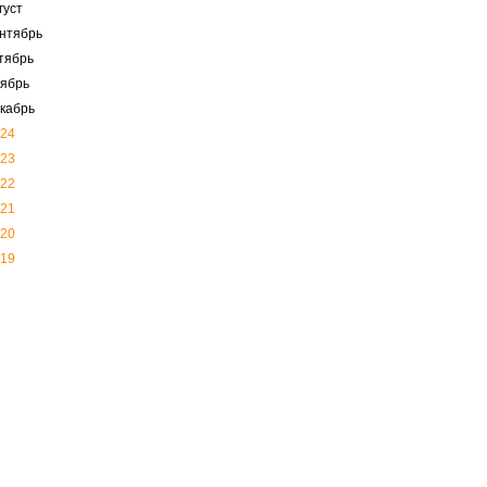
густ
нтябрь
тябрь
ябрь
кабрь
24
23
22
21
20
19