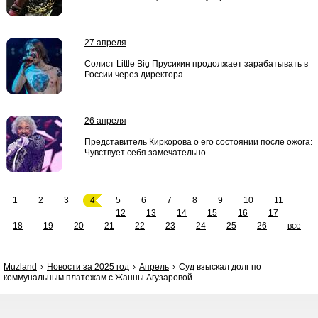
27 апреля
Солист Little Big Прусикин продолжает зарабатывать в
России через директора.
26 апреля
Представитель Киркорова о его состоянии после ожога:
Чувствует себя замечательно.
1
2
3
4
5
6
7
8
9
10
11
12
13
14
15
16
17
18
19
20
21
22
23
24
25
26
все
Muzland
Новости за 2025 год
Апрель
Суд взыскал долг по
коммунальным платежам с Жанны Агузаровой