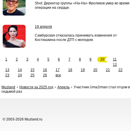
Shot: Директор группы «На-На» Фроликов умер во время
операции на сердце.
19 апреля
Самбурская отказалась принимать извинения от
Костюшкина после ДТП с мопедом.
1
2
3
4
5
6
7
8
9
10
11
12
13
14
15
16
17
18
19
20
21
22
23
24
25
26
все
Muzland
Новости за 2025 год
Апрель
Участник Uma2rman стал отцом в
седьмой раз
© 2003-2026 Muzland.ru