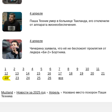
4 апреля
Паша Техник умер в больнице Таиланда, его отключили
от аппарата жизнеобеспечения.
4 апреля
Чичерина заявила, что её не беспокоят проклятия от
лидера «Би-2» Бортника.
1
2
3
4
5
6
7
8
9
10
11
12
13
14
15
16
17
18
19
20
21
22
23
24
25
26
все
Muzland
Новости за 2025 год
Апрель
Названо место похорон Паши
Техника