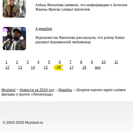
Алёна Жигалова заявила, что информацию о болезни
Жанны Фриске сливал Шепелев.
4 декабря
Журналистка Жигалова рассказала, что рэпер Natan
угрожал беременной любовнице.
1
2
3
4
5
6
7
8
9
10
11
12
13
14
15
16
17
18
все
Muzland
Новости за 2024 год
Декабрь
Шнуров оценил идею съёмок
фильма о группе «Ленинград»
© 2003-2026 Muzland.ru