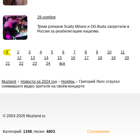
28 ноября
Треки рэперов Scally Milano и OG Buda запретили в
России за реабилитацию нацизма.
1
2
3
4
5
6
7
8
9
10
11
12
13
14
15
16
17
18
19
20
21
22
23
24
все
Muzland
Новости за 2024 год
Ноябрь
Григорий Лепс отругал
снимавшего видео зрителя на своём концерте
© 2003-2026 Muzland.ru
Категорий:
1348
; песен:
4803
.
Соглашение