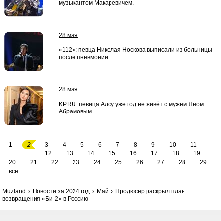
музыкантом Макаревичем.
28 мая
«112»: певца Николая Носкова выписали из больницы
после пневмонии.
28 мая
KP.RU: певица Алсу уже год не живёт с мужем Яном
Абрамовым.
1
2
3
4
5
6
7
8
9
10
11
12
13
14
15
16
17
18
19
20
21
22
23
24
25
26
27
28
29
все
Muzland
Новости за 2024 год
Май
Продюсер раскрыл план
возвращения «Би-2» в Россию