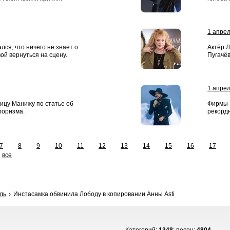
1 апре
лся, что ничего не знает о
Актёр Л
ой вернуться на сцену.
Пугачёв
1 апре
ицу Манижу по статье об
Фирмы 
роризма.
рекордн
7
8
9
10
11
12
13
14
15
16
17
все
ль
Инстасамка обвинила Лободу в копировании Анны Asti