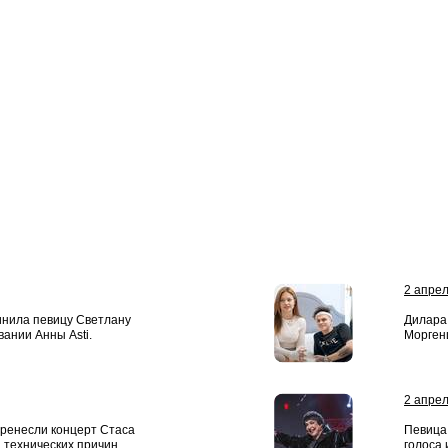
2 апре
инила певицу Светлану
Дилара
вании Анны Asti.
Морген
2 апре
еренесли концерт Стаса
Певица
 технических причин.
голоса 