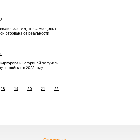
ля
иванов заявил, что самооценка
ой оторвана от реальности.
ля
Киркорова и Гагариной получили
ую прибыль в 2023 году.
18
19
20
21
22