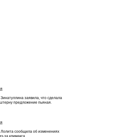
ля
 Зинатуллина заявила, что сделала
штерну предложение пьяная.
ля
 Лолита сообщила об изменениях
из-за климакса.