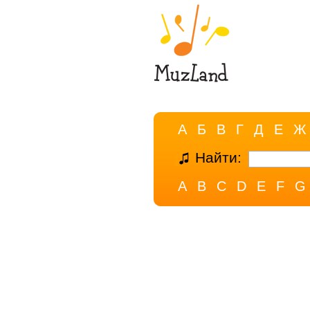
А
Б
В
Г
Д
Е
Ж
Найти:
A
B
C
D
E
F
G