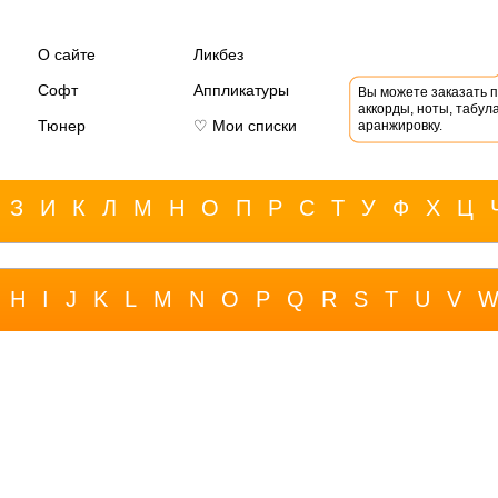
О сайте
Ликбез
Софт
Аппликатуры
Вы можете заказать 
аккорды, ноты, табула
Тюнер
♡ Мои списки
аранжировку.
З
И
К
Л
М
Н
О
П
Р
С
Т
У
Ф
Х
Ц
H
I
J
K
L
M
N
O
P
Q
R
S
T
U
V