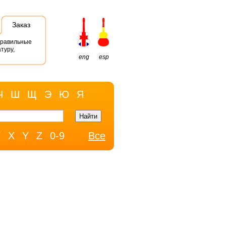
Заказ
правильные
туру,
eng
esp
Ч
Ш
Щ
Э
Ю
Я
W
X
Y
Z
0-9
Все