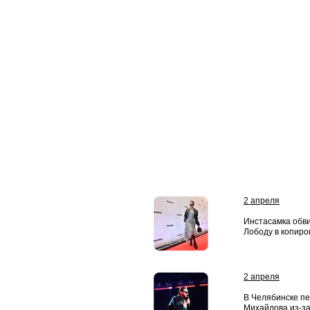
2 апреля
Инстасамка обв
Лободу в копиро
2 апреля
В Челябинске п
Михайлова из-за