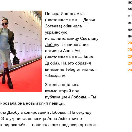
и
ав
Певица Инстасамка
се
(настоящее имя — Дарья
ок
Зотеева) обвинила
но
украинскую
де
исполнительницу
Светлану
20
Лободу
в копировании
20
артистки Анны Asti
(настоящее имя — Анна
20
Дзюба). На это обратил
20
внимание Telegram-канал
20
«Звездач».
Зотеева оставила
комментарий под
публикацией Лободы. «Ты
тировала она новый клип певицы.
яла Дзюбу в копировании Лободы. «На секунду
! Это украинская певица Анна Asti отлично
 клонировали!» — написала экс-продюсер артистки.