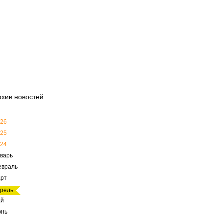
рхив новостей
26
25
24
варь
евраль
рт
рель
ай
юнь