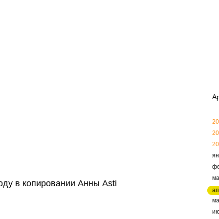
А
20
20
20
ян
ф
ма
ду в копировании Анны Asti
ап
м
и