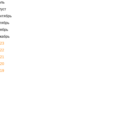
юль
густ
нтябрь
тябрь
ябрь
кабрь
23
22
21
20
19