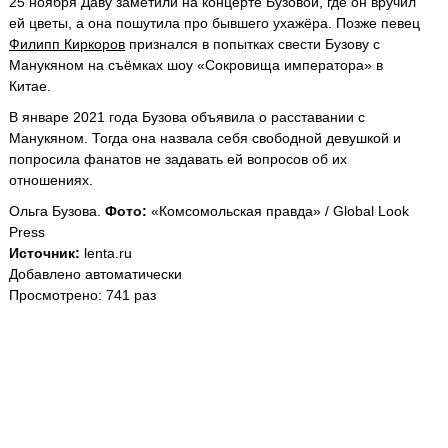
25 ноября Даву заметили на концерте Бузовой, где он вручил
ей цветы, а она пошутила про бывшего ухажёра. Позже певец
Филипп Киркоров
признался в попытках свести Бузову с
Манукяном на съёмках шоу «Сокровища императора» в
Китае.
В январе 2021 года Бузова объявила о расставании с
Манукяном. Тогда она назвала себя свободной девушкой и
попросила фанатов не задавать ей вопросов об их
отношениях.
Ольга Бузова.
Фото:
«Комсомольская правда» / Global Look
Press
Источник:
lenta.ru
Добавлено автоматически
Просмотрено: 741 раз