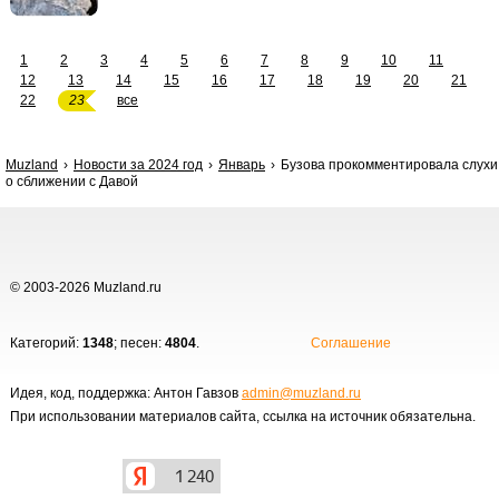
1
2
3
4
5
6
7
8
9
10
11
12
13
14
15
16
17
18
19
20
21
22
23
все
Muzland
Новости за 2024 год
Январь
Бузова прокомментировала слухи
о сближении с Давой
© 2003-2026 Muzland.ru
Категорий:
1348
; песен:
4804
.
Соглашение
Идея, код, поддержка: Антон Гавзов
admin@muzland.ru
При использовании материалов сайта, ссылка на источник обязательна.