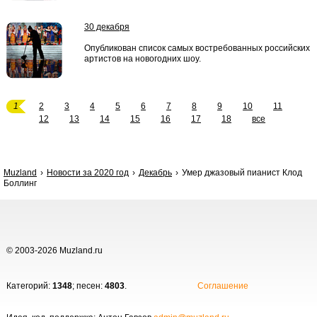
30 декабря
Опубликован список самых востребованных российских
артистов на новогодних шоу.
1
2
3
4
5
6
7
8
9
10
11
12
13
14
15
16
17
18
все
Muzland
Новости за 2020 год
Декабрь
Умер джазовый пианист Клод
Боллинг
© 2003-2026 Muzland.ru
Категорий:
1348
; песен:
4803
.
Соглашение