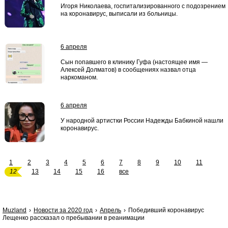
Игоря Николаева, госпитализированного с подозрением
на коронавирус, выписали из больницы.
6 апреля
Сын попавшего в клинику Гуфа (настоящее имя —
Алексей Долматов) в сообщениях назвал отца
наркоманом.
6 апреля
У народной артистки России Надежды Бабкиной нашли
коронавирус.
1
2
3
4
5
6
7
8
9
10
11
12
13
14
15
16
все
Muzland
Новости за 2020 год
Апрель
Победивший коронавирус
Лещенко рассказал о пребывании в реанимации