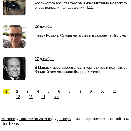
Российского артиста театра и кино Михаила Боярского
вновь поймали на нарушении ПДД.
28 декабря
Певца Романа Жукова не пустили в самолет в Якутске.
27 декабря
В Майами умер американский композитор и поэт, автор
бродвейских мюзиклов Джерри Херман.
1
2
3
4
5
6
7
8
9
10
11
12
13
14
все
Muzland
Новости за 2019 год
Декабрь
Умер соратник «Монти Пайтон»
Нил Иннес