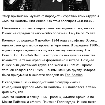
Умер британский музыкант, пародист и соратник комик-группы
«Монти Пайтон» Нил Иннес. Об этом сообщает «Би-би-си».
Отмечается, что его смерть стала неожиданностью, так как
Иннес не страдал от каких-либо болезней. Ему было 75 лет.
Композитор родился 9 декабря 1944 года в графстве Эссекс,
однако свое детство он провел в Германии. В середине 1960-х
годов он присоединился к музыкальному коллективу The
Bonzo Dog Doo-Dah Band, в котором он выступал в качестве
вокалиста, а также играл на фортепиано и гитаре. Позднее
Иннес был участником групп The World и GRIMMS. Кроме
того, он создал The Rutles — вымышленную группу, которая
была придумана в качестве пародии на
The Beatles
.
В середине 1970-х пародист начал сотрудничать с
комедийной труппой «Монти Пайтон». Он появлялся в таких
фильмах, как
«Монти Пайтон и священный Грааль», «Житие Брайана по
Монти Пайтон» и «Монти Пайтон в Голливуде». Иннес также