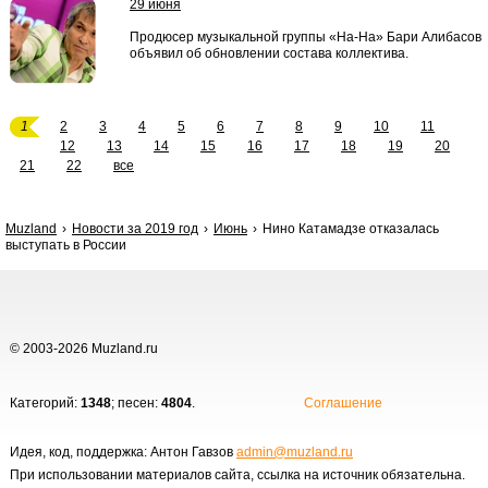
29 июня
Продюсер музыкальной группы «На-На» Бари Алибасов
объявил об обновлении состава коллектива.
1
2
3
4
5
6
7
8
9
10
11
12
13
14
15
16
17
18
19
20
21
22
все
Muzland
Новости за 2019 год
Июнь
Нино Катамадзе отказалась
выступать в России
© 2003-2026 Muzland.ru
Категорий:
1348
; песен:
4804
.
Соглашение
Идея, код, поддержка: Антон Гавзов
admin@muzland.ru
При использовании материалов сайта, ссылка на источник обязательна.