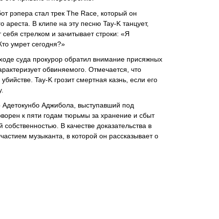
от рэпера стал трек The Race, который он
 ареста. В клипе на эту песню Tay-K танцует,
 себя стрелком и зачитывает строки: «Я
Кто умрет сегодня?»
 в ходе суда прокурор обратил внимание присяжных
 характеризует обвиняемого. Отмечается, что
бийстве. Tay-K грозит смертная казнь, если его
.
ер Адетокунбо Аджибола, выступавший под
оворен к пяти годам тюрьмы за хранение и сбыт
 собственностью. В качестве доказательства в
частием музыканта, в которой он рассказывает о