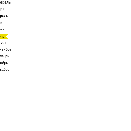
евраль
рт
рель
ай
юнь
юль
густ
нтябрь
тябрь
ябрь
кабрь