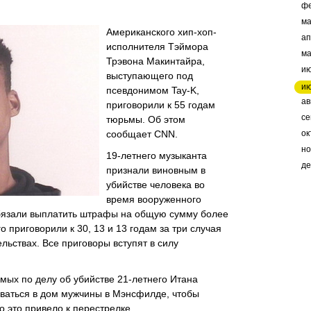
ф
ма
Американского хип-хоп-
ап
исполнителя Tэймора
м
Трэвона Макинтайра,
и
выступающего под
и
псевдонимом Tay-K,
ав
приговорили к 55 годам
се
тюрьмы. Об этом
сообщает CNN.
ок
но
19-летнего музыканта
де
признали виновным в
убийстве человека во
время вооруженного
 обязали выплатить штрафы на общую сумму более
о приговорили к 30, 13 и 13 годам за три случая
льствах. Все приговоры вступят в силу
мых по делу об убийстве 21-летнего Итана
рваться в дом мужчины в Мэнсфилде, чтобы
ко это привело к перестрелке.