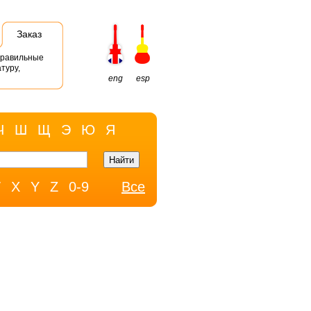
Заказ
правильные
туру,
eng
esp
Ч
Ш
Щ
Э
Ю
Я
W
X
Y
Z
0-9
Все