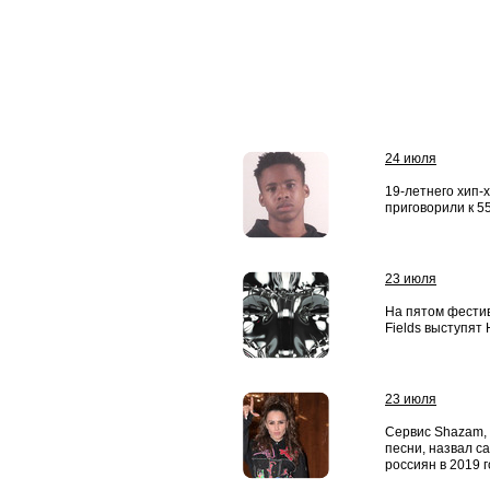
24 июля
19-летнего хип-
приговорили к 5
23 июля
На пятом фести
Fields выступят 
23 июля
Сервис Shazam,
песни, назвал 
россиян в 2019 г