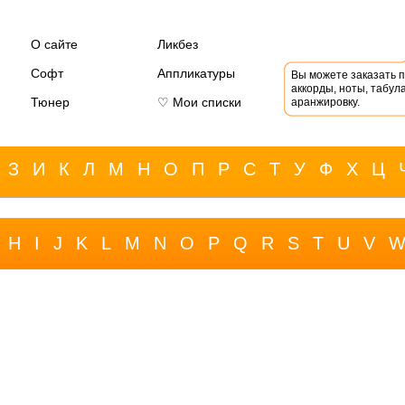
О сайте
Ликбез
Софт
Аппликатуры
Вы можете заказать 
аккорды, ноты, табула
Тюнер
♡ Мои списки
аранжировку.
З
И
К
Л
М
Н
О
П
Р
С
Т
У
Ф
Х
Ц
H
I
J
K
L
M
N
O
P
Q
R
S
T
U
V