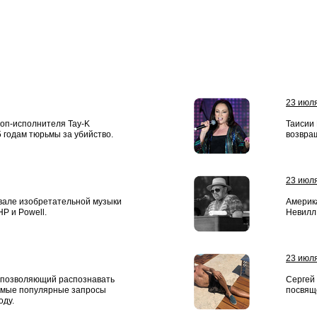
23 июл
хоп-исполнителя Tay-K
Таисии
5 годам тюрьмы за убийство.
возвра
23 июл
вале изобретательной музыки
Америка
HP и Powell.
Невилл 
23 июл
 позволяющий распознавать
Сергей
самые популярные запросы
посвящ
оду.