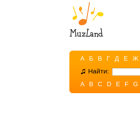
А
Б
В
Г
Д
Е
Ж
Найти:
A
B
C
D
E
F
G