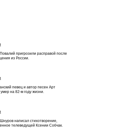
я
 Повалий пригрозили расправой после
щения из России.
я
нский певец и автор песен Арт
умер на 82-м году жизни.
я
 Шнуров написал стихотворение,
енное телеведущей Ксении Собчак.