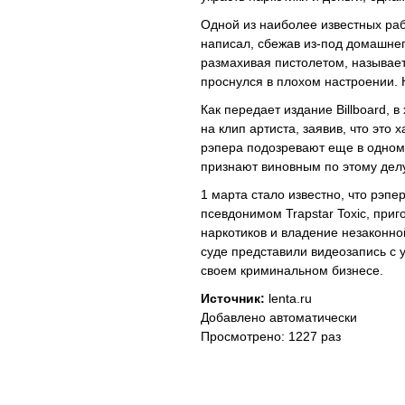
Одной из наиболее известных раб
написал, сбежав из-под домашнего
размахивая пистолетом, называет
проснулся в плохом настроении. 
Как передает издание Billboard,
на клип артиста, заявив, что это
рэпера подозревают еще в одном у
признают виновным по этому делу
1 марта стало известно, что рэп
псевдонимом Trapstar Toxic, приг
наркотиков и владение незаконной
суде представили видеозапись с у
своем криминальном бизнесе.
Источник:
lenta.ru
Добавлено автоматически
Просмотрено: 1227 раз