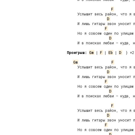
F
     Услышит весь район, что я в
D
     И лишь гитары звон уносит п
F
     Но я совсем один по улицам 
D
     И в поисках любви – куда, н
Проигрыш:
Gm
 | 
F
 | 
Eb
 | 
D
  } ×2

Gm
F
     Услышит весь район, что я в
D
     И лишь гитары звон уносит п
F
     Но я совсем один по улицам 
D
     И в поисках любви – куда, н
F
     Услышит весь район, что я в
D
     И лишь гитары звон уносит п
F
     Но я совсем один по улицам 
D