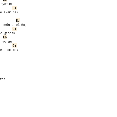
пустым

Gm
е знаю сам.

Eb
 тебя влюблён,

Gm
о дворам.

Eb
пустым

Gm
е знаю сам.


