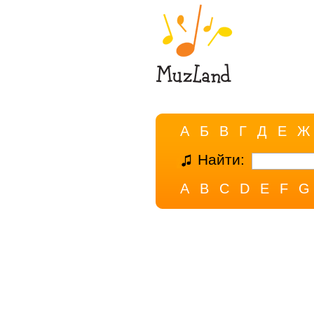
А
Б
В
Г
Д
Е
Ж
Найти:
A
B
C
D
E
F
G