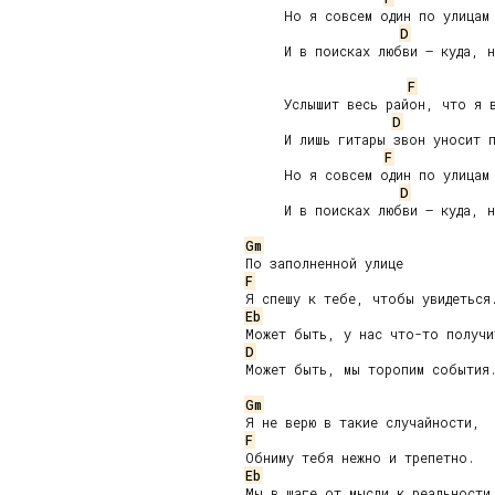
     Но я совсем один по улицам 
D
     И в поисках любви – куда, н
F
     Услышит весь район, что я в
D
     И лишь гитары звон уносит п
F
     Но я совсем один по улицам 
D
     И в поисках любви – куда, н
Gm
F
Eb
D
Может быть, мы торопим события.
Gm
F
Eb