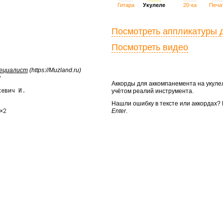
Гитара
Укулеле
20-ка
Печа
Посмотреть аппликатуры 
Посмотреть видео
пециалист
(https://Muzland.ru)
у
Аккорды для аккомпанемента на укул
кевич И.
учётом реалий инструмента.
Нашли ошибку в тексте или аккордах
×2

Enter
.