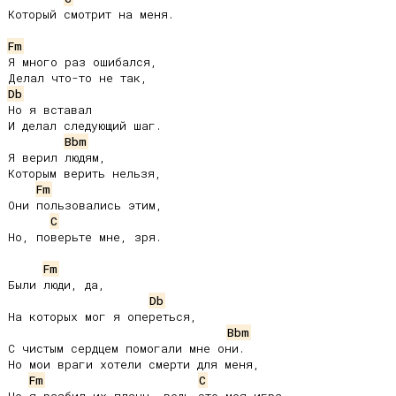
Который смотрит на меня.

Fm
Я много раз ошибался,

Db
Но я вставал

И делал следующий шаг.

Bbm
Я верил людям,

Которым верить нельзя,

Fm
Они пользовались этим,

C
Но, поверьте мне, зря.

Fm
Были люди, да,

Db
На которых мог я опереться,

Bbm
С чистым сердцем помогали мне они.

Но мои враги хотели смерти для меня,

Fm
C