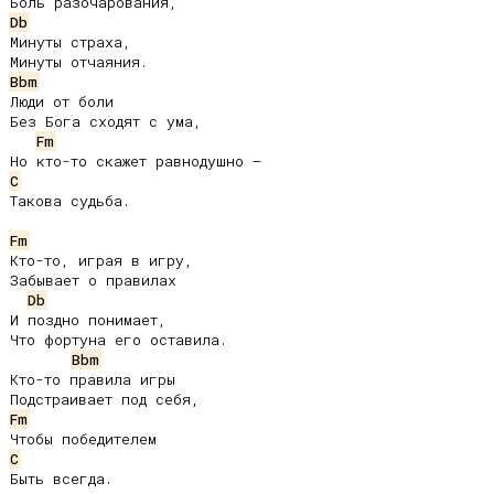
Db
Минуты страха,

Bbm
Люди от боли

Без Бога сходят с ума,

Fm
C
Такова судьба.

Fm
Кто-то, играя в игру,

Забывает о правилах

Db
И поздно понимает,

Что фортуна его оставила.

Bbm
Кто-то правила игры

Fm
C
Быть всегда.
