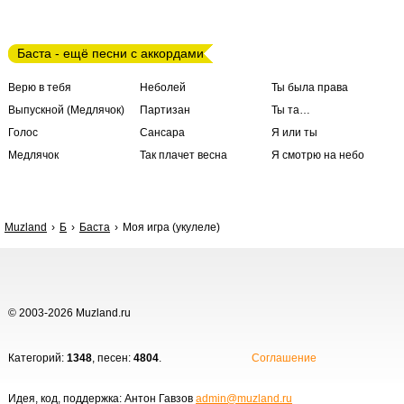
Баста - ещё песни с аккордами
Верю в тебя
Неболей
Ты была права
Выпускной (Медлячок)
Партизан
Ты та…
Голос
Сансара
Я или ты
Медлячок
Так плачет весна
Я смотрю на небо
Muzland
Б
Баста
Моя игра (укулеле)
© 2003-2026 Muzland.ru
Категорий:
1348
, песен:
4804
.
Соглашение
Идея, код, поддержка: Антон Гавзов
admin@muzland.ru