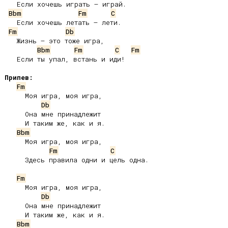
   Если хочешь играть – играй.

Bbm
Fm
C
   Если хочешь летать – лети.

Fm
Db
   Жизнь – это тоже игра,

Bbm
Fm
C
Fm
   Если ты упал, встань и иди!

Припев:
Fm
     Моя игра, моя игра,

Db
     Она мне принадлежит

     И таким же, как и я.

Bbm
     Моя игра, моя игра,

Fm
C
     Здесь правила одни и цель одна.

Fm
     Моя игра, моя игра,

Db
     Она мне принадлежит

     И таким же, как и я.

Bbm