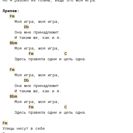
Но я разбил их планы, ведь это моя игра.

Припев:
Fm
     Моя игра, моя игра,

Db
     Она мне принадлежит

     И таким же, как и я.

Bbm
     Моя игра, моя игра,

Fm
C
     Здесь правила одни и цель одна.

Fm
     Моя игра, моя игра,

Db
     Она мне принадлежит

     И таким же, как и я.

Bbm
     Моя игра, моя игра,

Fm
C
     Здесь правила одни и цель одна.

Fm
Улицы несут в себе
