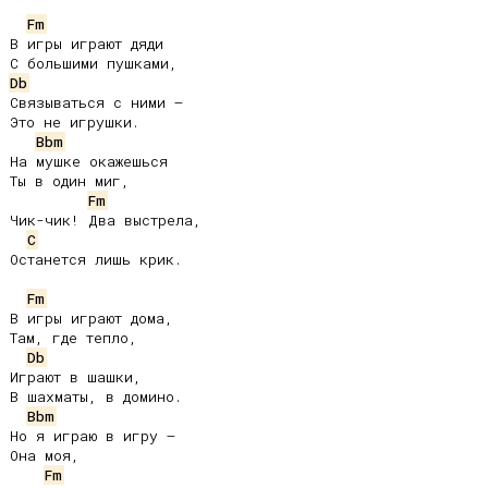
Fm
В игры играют дяди

Db
Связываться с ними –

Это не игрушки.

Bbm
На мушке окажешься

Ты в один миг,

Fm
Чик-чик! Два выстрела,

C
Останется лишь крик.

Fm
В игры играют дома,

Там, где тепло,

Db
Играют в шашки,

В шахматы, в домино.

Bbm
Но я играю в игру –

Она моя,

Fm