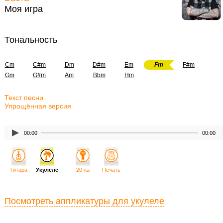
Моя игра
Тональность
Cm
C#m
Dm
D#m
Em
Fm
F#m
Gm
G#m
Am
Bbm
Hm
Текст песни
Упрощённая версия
00:00
00:00
Гитара
Укулеле
20-ка
Печать
Посмотреть аппликатуры для укулеле