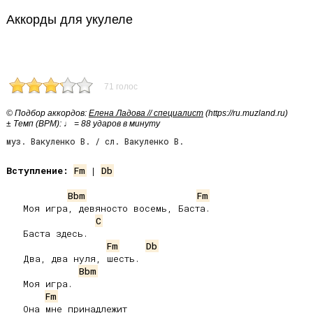
Аккорды для укулеле
71 голос
© Подбор аккордов:
Елена Ладова // специалист
(https://ru.muzland.ru)
± Темп (BPM): ♩ = 88 ударов в минуту
муз. Вакуленко В. / сл. Вакуленко В.
Вступление:
Fm
 | 
Db
Bbm
Fm
   Моя игра, девяносто восемь, Баста.

C
   Баста здесь.

Fm
Db
   Два, два нуля, шесть.

Bbm
   Моя игра.

Fm
   Она мне принадлежит
