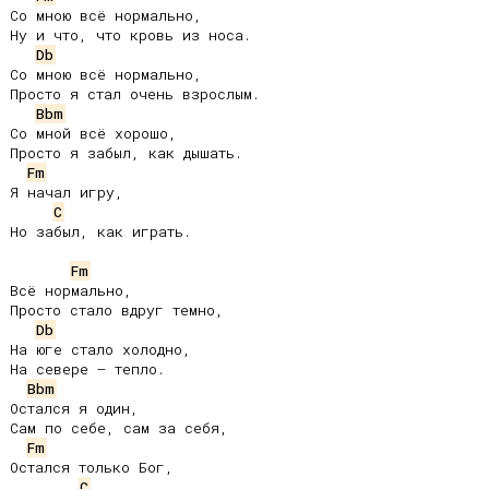
Со мною всё нормально,

Ну и что, что кровь из носа.

Db
Со мною всё нормально,

Просто я стал очень взрослым.

Bbm
Со мной всё хорошо,

Просто я забыл, как дышать.

Fm
Я начал игру,

C
Но забыл, как играть.

Fm
Всё нормально,

Просто стало вдруг темно,

Db
На юге стало холодно,

На севере – тепло.

Bbm
Остался я один,

Сам по себе, сам за себя,

Fm
Остался только Бог,

C